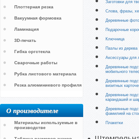
Заготовки для тв
Плоттерная резка
Слова, фразы, х
Вакуумная формовка
Деревянные фот
Ламинация
Подарочные коро
Ключница
3D-печать
Пазлы из дерева
Гибка оргстекла
Аксессуары для 
Сварочные работы
Деревянные подс
мобильного теле
Рубка листового материала
Деревянные подс
Резка алюминиевого профиля
визитных карточе
Деревянные подс
карандашей и ша
О производителе
Деревянные подс
фамилией на сто
Материалы используемые в
Плакетки
производстве
Штемпельна
Таблица размеров знаков