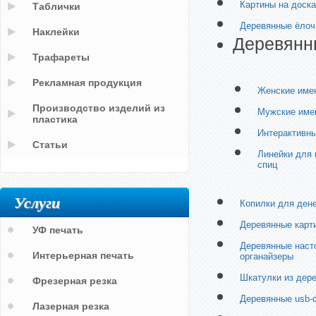
Картины на доск
Таблички
Деревянные ёлоч
Наклейки
Деревянн
Трафареты
Рекламная продукция
Женские име
Производство изделий из
Мужские име
пластика
Интерактивны
Статьи
Линейки для 
спиц
Услуги
Копилки для дене
Деревянные карт
УФ печать
Деревянные наст
Интерьерная печать
органайзеры
Шкатулки из дер
Фрезерная резка
Деревянные usb
Лазерная резка