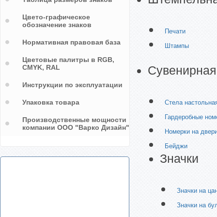
Цвето-графическое
обозначение знаков
Печати
Нормативная правовая база
Штампы
Цветовые палитры в RGB,
CMYK, RAL
Сувенирная
Инструкции по эксплуатации
Упаковка товара
Стела настольна
Гардеробные ном
Производственные мощности
компании ООО "Варко Дизайн"
Номерки на двер
Бейджи
Значки
Значки на ца
Значки на бу