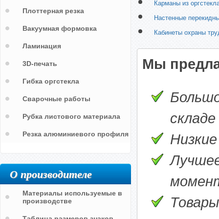
Карманы из оргстекл
Плоттерная резка
Настенные перекидн
Вакуумная формовка
Кабинеты охраны тру
Ламинация
Мы предла
3D-печать
Гибка оргстекла
Большо
Сварочные работы
складе
Рубка листового материала
Резка алюминиевого профиля
Низкие
Лучшее
О производителе
момен
Материалы используемые в
Товары
производстве
Таблица размеров знаков