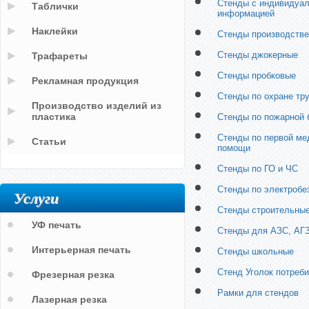
Стенды с индивидуа
Таблички
информацией
Наклейки
Стенды производств
Стенды джокерные
Трафареты
Стенды пробковые
Рекламная продукция
Стенды по охране тр
Производство изделий из
пластика
Стенды по пожарной 
Стенды по первой ме
Статьи
помощи
Стенды по ГО и ЧС
Стенды по электробе
Услуги
Стенды строительны
УФ печать
Стенды для АЗС, АГ
Интерьерная печать
Стенды школьные
Стенд Уголок потреб
Фрезерная резка
Рамки для стендов
Лазерная резка