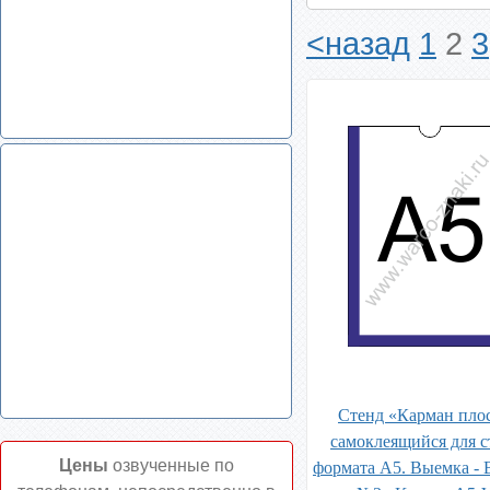
<назад
1
2
3
Стенд «Карман пло
самоклеящийся для с
Цены
озвученные по
формата А5. Выемка - 