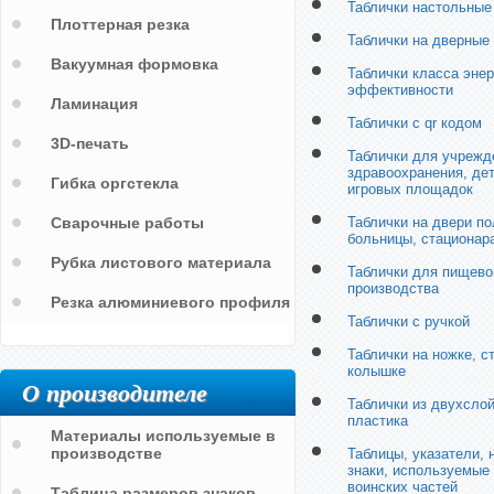
Таблички настольные
Плоттерная резка
Таблички на дверные
Вакуумная формовка
Таблички класса энер
эффективности
Ламинация
Таблички с qr кодом
3D-печать
Таблички для учрежд
здравоохранения, дет
Гибка оргстекла
игровых площадок
Сварочные работы
Таблички на двери по
больницы, стационар
Рубка листового материала
Таблички для пищево
производства
Резка алюминиевого профиля
Таблички с ручкой
Таблички на ножке, с
колышке
О производителе
Таблички из двухсло
пластика
Материалы используемые в
производстве
Таблицы, указатели,
знаки, используемые 
воинских частей
Таблица размеров знаков