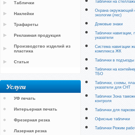
Таблички на стеллаж
Таблички
Охрана окружающей 
Наклейки
экологии (лес)
Домовые знаки
Трафареты
Таблички навигации,
Рекламная продукция
указатели
Производство изделий из
Система навигации ж
пластика
комплекса ЖК
Таблички в подъезды
Статьи
Таблички на контейн
ТБО
Таблички, схемы, пла
Услуги
указатели для СНТ
Таблички Зона тамож
УФ печать
контроля
Интерьерная печать
Таблички для парков
Офисные таблички
Фрезерная резка
Таблички Режим рабо
Лазерная резка