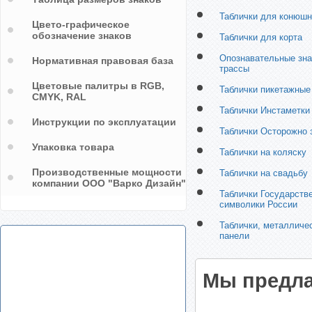
Таблички для конюшн
Цвето-графическое
обозначение знаков
Таблички для корта
Опознавательные зна
Нормативная правовая база
трассы
Цветовые палитры в RGB,
Таблички пикетажные
CMYK, RAL
Таблички Инстаметки
Инструкции по эксплуатации
Таблички Осторожно 
Упаковка товара
Таблички на коляску
Производственные мощности
Таблички на свадьбу
компании ООО "Варко Дизайн"
Таблички Государств
символики России
Таблички, металличе
панели
Мы предла