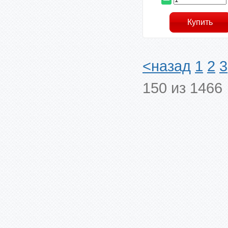
<назад
1
2
3
150 из 1466