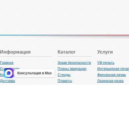
Информация
Каталог
Услуги
Главная
Знаки безопасности
УФ печать
О компании
Планы эвакуации
Интерьерная печа
Консультация в Max
Контакты
Стенды
Фрезерная резка
Доставка
Плакаты
Лазерная резка
Акции
Таблички
Плоттерная резка
Как купить?
Наклейки
Вакуумная формов
Поставщикам
Трафареты
Ламинация
Оптовым покупателям
Рекламная продукция
3D-печать
Карта сайта
Изделий из пластика
Гибка оргстекла
Клиенты
Сварочные работ
Нормативная документация
Рубка листового м