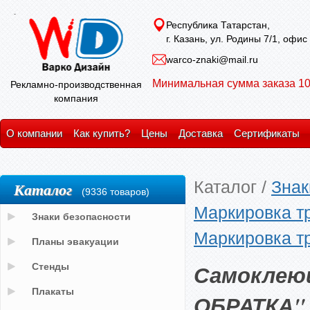
Республика Татарстан,
г. Казань, ул. Родины 7/1, офис
warco-znaki@mail.ru
Минимальная сумма заказа 10
Рекламно-производственная
компания
О компании
Как купить?
Цены
Доставка
Сертификаты
Каталог
/
Знак
Каталог
(9336 товаров)
Маркировка т
Знаки безопасности
Маркировка т
Планы эвакуации
Самоклею
Стенды
Плакаты
ОБРАТКА"