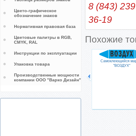
8 (843) 239
Цвето-графическое
обозначение знаков
36-19
Нормативная правовая база
Похожие т
Цветовые палитры в RGB,
CMYK, RAL
Инструкции по эксплуатации
 "НА
Самоклеющийся ма
Упаковка товара
А"
"ВОЗДУХ"
Производственные мощности
компании ООО "Варко Дизайн"
Маркировочная лента для
воздуха со стрелками, цвет синий