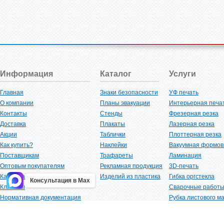
Информация
Каталог
Услуги
Главная
Знаки безопасности
УФ печать
О компании
Планы эвакуации
Интерьерная печа
Контакты
Стенды
Фрезерная резка
Доставка
Плакаты
Лазерная резка
Акции
Таблички
Плоттерная резка
Как купить?
Наклейки
Вакуумная формов
Поставщикам
Трафареты
Ламинация
Оптовым покупателям
Рекламная продукция
3D-печать
Карта сайта
Изделий из пластика
Гибка оргстекла
Консультация в Max
Клиенты
Сварочные работ
Нормативная документация
Рубка листового м
Вакансии
Резка алюминиево
Сертификаты