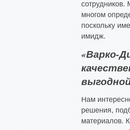
сотрудников. 
многом опред
поскольку им
имидж.
«Варко-Ди
качестве
выгодной
Нам интересн
решения, под
материалов. 