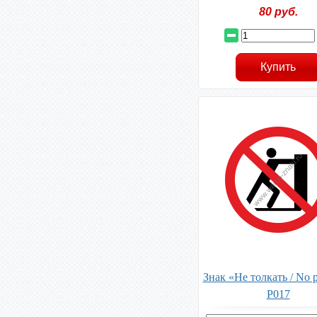
80
руб.
Знак «Не толкать / No 
P017