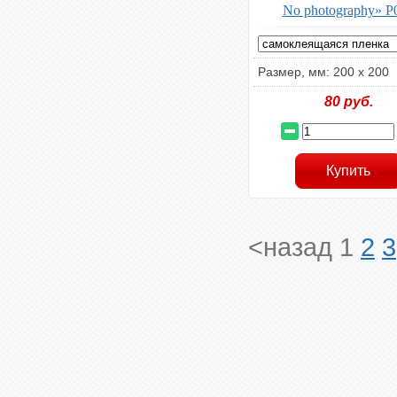
No photography» P
Размер, мм: 200 х 200
80
руб.
<назад
1
2
3