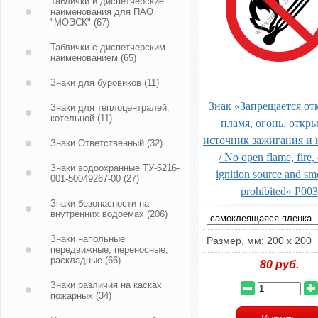
Таблички и диспетчерские
наименования для ПАО
"МОЭСК"
(67)
Таблички с диспетчерским
наименованием
(65)
Знаки для буровиков
(11)
Знак «Запрещается от
Знаки для теплоцентралей,
котельной
(11)
пламя, огонь, откр
источник зажигания и 
Знаки Ответственный
(32)
/ No open flame, fire,
Знаки водоохранные ТУ-5216-
ignition source and s
001-50049267-00
(27)
prohibited» P003
Знаки безопасности на
внутренних водоемах
(206)
Знаки напольные
Размер, мм: 200 х 200
передвижные, переносные,
раскладные
(66)
80
руб.
Знаки различия на касках
пожарных
(34)