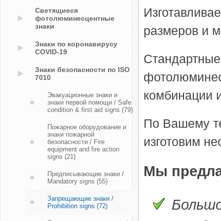
Изготавлива
Светящиеся
фотолюминесцентные
знаки
размеров и м
Знаки по коронавирусу
COVID-19
Стандартные 
Знаки безопасности по ISO
фотолюминес
7010
комбинации 
Эвакуационные знаки и
знаки первой помощи / Safe
condition & first aid signs
(79)
По Вашему т
Пожарное оборудование и
знаки пожарной
изготовим не
безопасности / Fire
equipment and fire action
signs
(21)
Мы предла
Предписывающие знаки /
Mandatory signs
(55)
Запрещающие знаки /
Большо
Prohibition signs
(72)