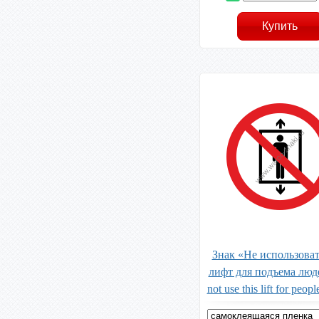
Знак «Не использоват
лифт для подъема люд
not use this lift for peop