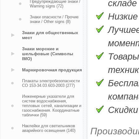
складе
Предупреждающие знаки /
Warning signs
(72)
Низкие
Знаки опасности / Прочие
знаки / Other signs
(8)
Лучшее
Знаки для общественных
мест
момен
Знаки морские и
шельфовые (Символы
Товары
IMO)
техник
Маркировочная продукция
Беспла
Плакаты электробезопасности
СО 153-34.03.603-2003
(277)
компани
Инженерные указатели для
систем водоснабжения,
тепловых сетей, канализации и
Скидки
газоснабжения. Координатные
таблички
(59)
Наклейки для светильников
Производи
аварийного освещения
(140)