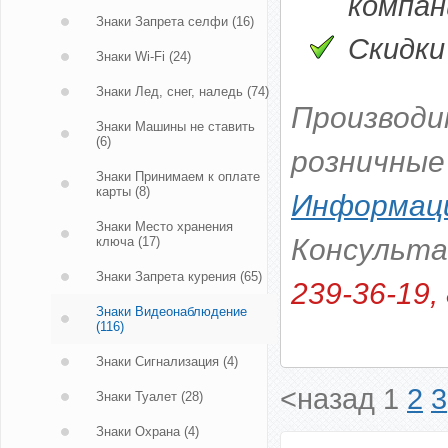
компани
Знаки Запрета селфи
(16)
Скидки
Знаки Wi-Fi
(24)
Знаки Лед, снег, наледь
(74)
Производи
Знаки Машины не ставить
(6)
розничные
Знаки Принимаем к оплате
карты
(8)
Информаци
Знаки Место хранения
Консульт
ключа
(17)
Знаки Запрета курения
(65)
239-36-19, 
Знаки Видеонаблюдение
(116)
Знаки Сигнализация
(4)
<назад
1
2
3
Знаки Туалет
(28)
Знаки Охрана
(4)