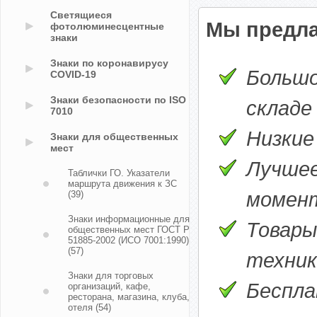
Светящиеся
Мы предла
фотолюминесцентные
знаки
Знаки по коронавирусу
Большо
COVID-19
Знаки безопасности по ISO
складе
7010
Низкие
Знаки для общественных
мест
Лучшее
Таблички ГО. Указатели
маршрута движения к ЗС
момен
(39)
Знаки информационные для
Товары
общественных мест ГОСТ Р
51885-2002 (ИСО 7001:1990)
(57)
техник
Знаки для торговых
Беспла
организаций, кафе,
ресторана, магазина, клуба,
отеля
(54)