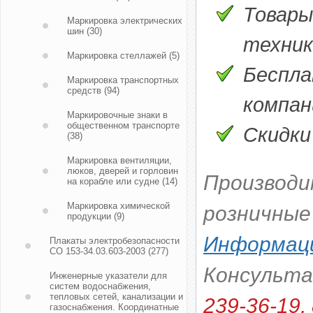
Товары
Маркировка электрических
шин
(30)
техник
Маркировка стеллажей
(5)
Беспла
Маркировка транспортных
средств
(94)
компани
Маркировочные знаки в
общественном транспорте
Скидки
(38)
Маркировка вентиляции,
люков, дверей и горловин
Производи
на корабле или судне
(14)
Маркировка химической
розничные
продукции
(9)
Информаци
Плакаты электробезопасности
СО 153-34.03.603-2003
(277)
Консульт
Инженерные указатели для
систем водоснабжения,
тепловых сетей, канализации и
239-36-19, 
газоснабжения. Координатные