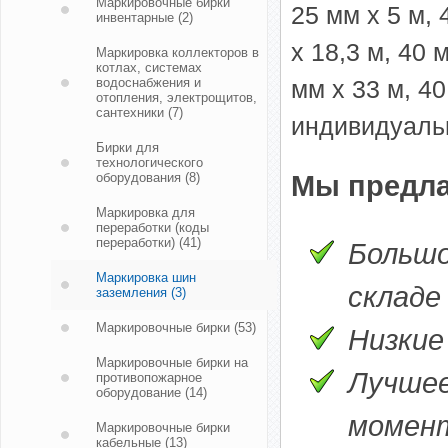
Маркировочные бирки
25 мм х 5 м, 
инвентарные
(2)
х 18,3 м, 40 
Маркировка коллекторов в
котлах, системах
водоснабжения и
мм х 33 м, 40
отопления, электрощитов,
сантехники
(7)
индивидуаль
Бирки для
технологического
оборудования
(8)
Мы предла
Маркировка для
переработки (коды
переработки)
(41)
Большо
Маркировка шин
складе
заземления
(3)
Маркировочные бирки
(53)
Низкие
Маркировочные бирки на
Лучшее
противопожарное
оборудование
(14)
момен
Маркировочные бирки
кабельные
(13)