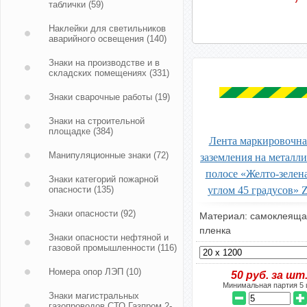
таблички
(59)
Наклейки для светильников
аварийного освещения
(140)
Знаки на производстве и в
складских помещениях
(331)
Знаки сварочные работы
(19)
Знаки на строительной
площадке
(384)
Лента маркировочна
Манипуляционные знаки
(72)
заземления на металл
полосе «Желто-зелен
Знаки категорий пожарной
опасности
(135)
углом 45 градусов» Z
Знаки опасности
(92)
Материал: самоклеяща
пленка
Знаки опасности нефтяной и
газовой промышленности
(116)
Номера опор ЛЭП
(10)
50
руб. за шт
Минимальная партия 5 
Знаки магистральных
газопроводов СТО Газпром 2-