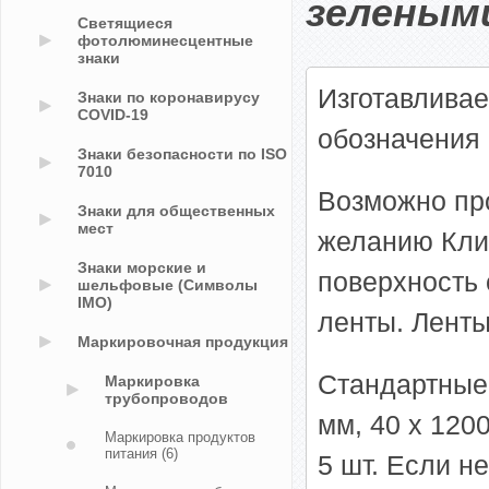
зеленым
Светящиеся
фотолюминесцентные
знаки
Изготавлива
Знаки по коронавирусу
COVID-19
обозначения
Знаки безопасности по ISO
7010
Возможно пр
Знаки для общественных
мест
желанию Клие
Знаки морские и
поверхность
шельфовые (Символы
IMO)
ленты. Ленты
Маркировочная продукция
Стандартные 
Маркировка
трубопроводов
мм, 40 х 120
Маркировка продуктов
питания
(6)
5 шт. Если н