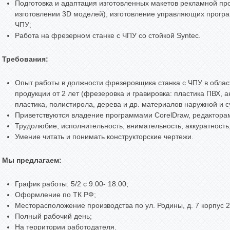
Подготовка и адаптация изготовленных макетов рекламной про
изготовлении 3D моделей), изготовление управляющих програ
ЧПУ;
Работа на фрезерном станке с ЧПУ со стойкой Syntec.
Требования:
Опыт работы в должности фрезеровщика станка с ЧПУ в обла
продукции от 2 лет (фрезеровка и гравировка: пластика ПВХ, а
пластика, полистирола, дерева и др. материалов наружной и 
Приветствуются владение программами CorelDraw, редактора
Трудолюбие, исполнительность, внимательность, аккуратность
Умение читать и понимать конструкторские чертежи.
Мы предлагаем:
График работы: 5/2 с 9.00- 18.00;
Оформление по ТК РФ;
Месторасположение производства по ул. Родины, д. 7 корпус 2
Полный рабочий день;
На территории работодателя.