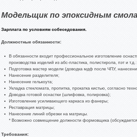
Модельщик по эпоксидным смол
Зарплата по условиям собеседования.
Должностные обязанности:
В обязанности входит профессиональное изготовление оснаст
производства изделий из абс-пластика, полистирола, пэт и т.д.:
Подготовка мастер модели (доводка мдф после ЧПУ, нанесение
Нанесение разделителя;
Нанесение гелькоута;
Укладка стекломата, пропитка, прокатка кистью, согласно тех
Доводка готовой оснастки (шлифовка, полировка);
Изготовление усиливающего каркаса из фанеры;
Реставрация матрицы;
Нанесение линий обрезки на матрицы.
* Возможно совмещение должности формовщика (обсуждается
Требования: