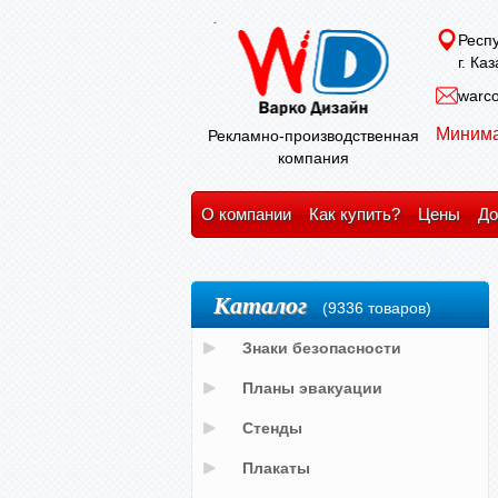
Респу
г. Ка
warco
Минима
Рекламно-производственная
компания
О компании
Как купить?
Цены
До
Каталог
(9336 товаров)
Знаки безопасности
Планы эвакуации
Стенды
Плакаты