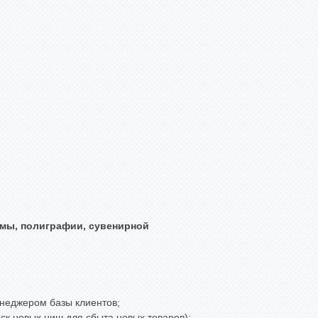
амы, полиграфии, сувенирной
неджером базы клиентов;
иск новых ниш для сбыта новых товаров);