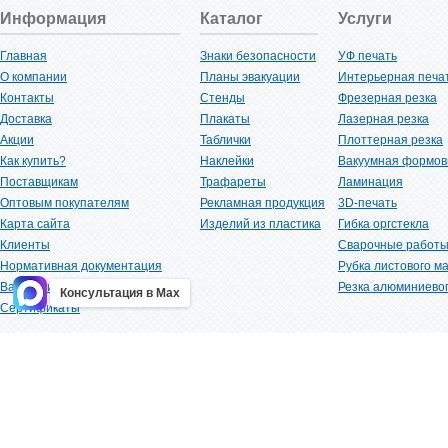
Информация
Каталог
Услуги
Главная
Знаки безопасности
УФ печать
О компании
Планы эвакуации
Интерьерная печа
Контакты
Стенды
Фрезерная резка
Доставка
Плакаты
Лазерная резка
Акции
Таблички
Плоттерная резка
Как купить?
Наклейки
Вакуумная формов
Поставщикам
Трафареты
Ламинация
Оптовым покупателям
Рекламная продукция
3D-печать
Карта сайта
Изделий из пластика
Гибка оргстекла
Клиенты
Сварочные работ
Нормативная документация
Рубка листового м
Вакансии
Резка алюминиево
Консультация в Max
Сертификаты
Выставки
Политика конфиденциальности
Статьи