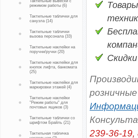
Тактильные вывески с
Товары
режимом работы
(6)
техник
Тактильные таблички для
санузла
(14)
Беспла
Тактильные таблички
вызова персонала
(33)
компани
Тактильные наклейки на
поручни/ручки
(20)
Скидки
Тактильные наклейки для
кнопок лифта, банкомата
(25)
Производи
Тактильные наклейки для
маркировки этажей
(4)
розничные
Тактильные наклейки
"Режим работы" для
Информаци
почтовых ящиков
(3)
Консульт
Тактильные таблички со
шрифтом Брайль
(21)
239-36-19, 
Тактильная табличка
настольная
(2)