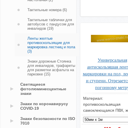
Тактильные номера
(6)
Тактильные таблички для
автобусов с пандусом для
инвалидов
(19)
Ленты желтые
противоскользящие для
маркировка лестниц и пола
(3)
Универсальная
Знаки дорожные Стоянка
для инвалидов, трафареты
антискользящая лент
для разметки асфальта на
маркировки на пол, л
парковке
(15)
и ступени. Отрезаетс
Светящиеся
погонному метр
фотолюминесцентные
знаки
Материал:
Знаки по коронавирусу
противоскользящая
COVID-19
самоклеющаяся ПВХ, 
Знаки безопасности по ISO
7010