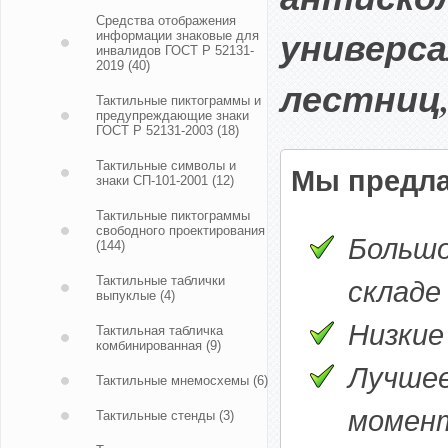
Средства отображения
универса
информации знаковые для
инвалидов ГОСТ Р 52131-
2019
(40)
лестниц,
Тактильные пиктограммы и
предупреждающие знаки
ГОСТ Р 52131-2003
(18)
Тактильные символы и
Мы предла
знаки СП-101-2001
(12)
Тактильные пиктограммы
свободного проектирования
Большо
(144)
Тактильные таблички
складе
выпуклые
(4)
Низкие
Тактильная табличка
комбинированная
(9)
Лучшее
Тактильные мнемосхемы
(6)
момен
Тактильные стенды
(3)