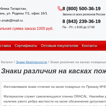
8 (800) 500-36-19
блика Татарстан,
зань, ул. Родины 7/1, офис 16/1
Звонок со всех регионов Росси
-znaki@mail.ru
8 (843) 239-36-19
Пн. - Пт.: с 8:00 до 17:00
льная сумма заказа 1000 руб.
ставка
Сертификаты
Оптовым покупателям
Контакты
Каталог
/
Знаки безопасности
/
Знаки различия на касках пожарны
Знаки различия на касках п
Изготавливаем знаки отличия на каски пожарных по Приказу МЧС
Материалом служит самоклеящаяся пленка ORACAL. Наклейки р
наличии узкого ребра жесткости на каске обозначение допускае