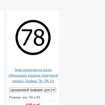
Знак различия на каске
«Начальник караула (дежурной
смены). Цифры 78» PK 03
Размер, мм: 50 х 50