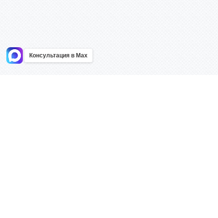
Консультация в Max
Информация
Каталог
Главная
Знаки безоп
О компании
Планы эваку
Контакты
Стенды
Доставка
Плакаты
Акции
Таблички
Как купить?
Наклейки
Поставщикам
Трафареты
Оптовым покупателям
Рекламная п
Карта сайта
Изделий из 