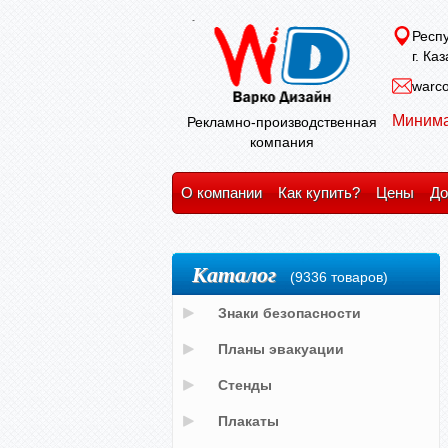
Респу
г. Ка
warco
Минима
Рекламно-производственная
компания
О компании
Как купить?
Цены
До
Каталог
(9336 товаров)
Знаки безопасности
Планы эвакуации
Стенды
Плакаты