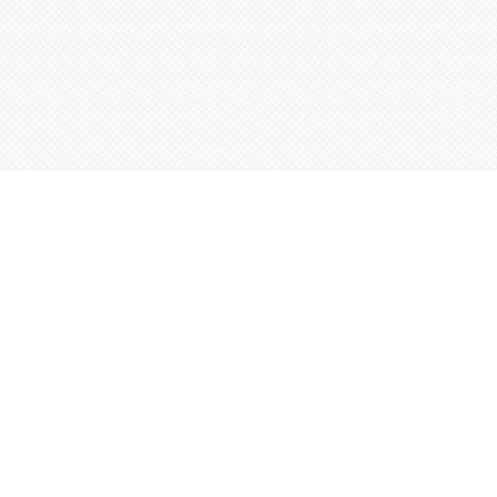
Услуги
Адрес:
РТ, г. Казань, 
асности
УФ печать
ации
Интерьерная печать
Фрезерная резка
Лазерная резка
Плоттерная резка
Вакуумная формовка
Ламинация
родукция
3D-печать
пластика
Гибка оргстекла