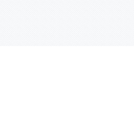
Контактная информация
ул. Родины 7/1, офис 16/1
(второй этаж)
E-mail:
warco-znaki@mail.ru
239-36-21
Тел.:
8 (843)
239-36-19
500-36-19
8 (800)
( Звонок со всех регионов России бесплатный )