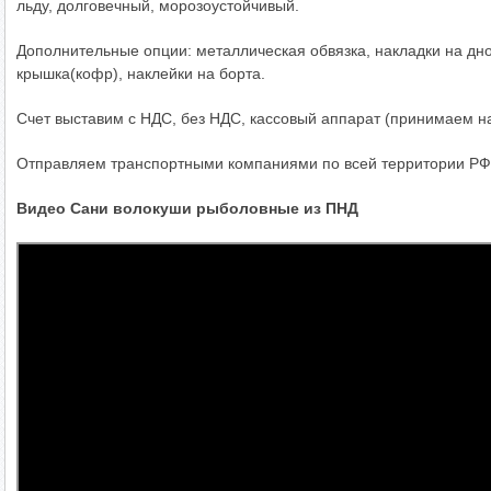
льду, долговечный, морозоустойчивый.
Дополнительные опции: металлическая обвязка, накладки на дн
крышка(кофр), наклейки на борта.
Счет выставим с НДС, без НДС, кассовый аппарат (принимаем на
Отправляем транспортными компаниями по всей территории РФ
Видео Сани волокуши рыболовные из ПНД