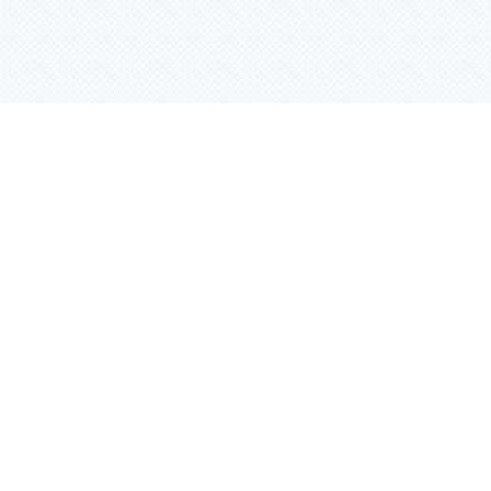
Контактная информация
ул. Родины 7/1, офис 16/1
(второй этаж)
E-mail:
warco-znaki@mail.ru
239-36-21
Тел.:
8 (843)
239-36-19
500-36-19
8 (800)
( Звонок со всех регионов России бесплатный )