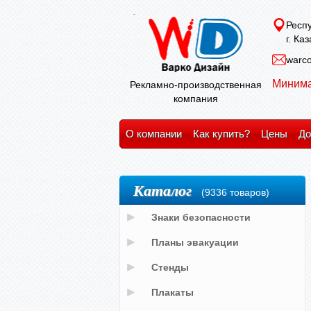
Респу
г. Ка
warco
Минима
Рекламно-производственная
компания
О компании
Как купить?
Цены
До
Каталог
(9336 товаров)
Знаки безопасности
Планы эвакуации
Стенды
Плакаты