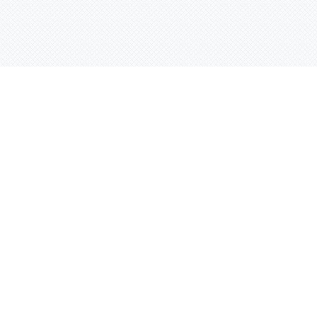
Услуги
Адрес:
РТ, г. Казань, 
асности
УФ печать
ации
Интерьерная печать
Фрезерная резка
Лазерная резка
Плоттерная резка
Вакуумная формовка
Ламинация
родукция
3D-печать
пластика
Гибка оргстекла
Сварочные работы
Рубка листового материала
Резка алюминиевого профиля