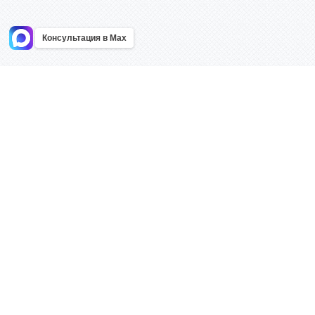
Консультация в Max
Информация
Каталог
Главная
Знаки безоп
О компании
Планы эваку
Контакты
Стенды
Доставка
Плакаты
Акции
Таблички
Как купить?
Наклейки
Поставщикам
Трафареты
Оптовым покупателям
Рекламная п
Карта сайта
Изделий из 
Клиенты
Нормативная документация
Вакансии