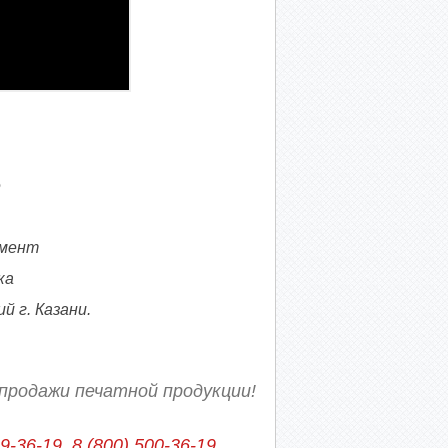
е
омент
ка
 г. Казани.
продажи печатной продукции!
39-36-19, 8 (800) 500-36-19