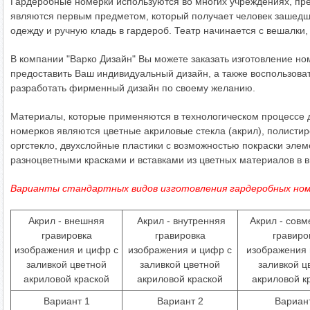
Гардеробные номерки используются во многих учреждениях, пре
являются первым предметом, который получает человек зашедш
одежду и ручную кладь в гардероб. Театр начинается с вешалки,
В компании "Варко Дизайн" Вы можете заказать изготовление н
предоставить Ваш индивидуальный дизайн, а также воспользова
разработать фирменный дизайн по своему желанию.
Материалы, которые применяются в технологическом процессе 
номерков являются цветные акриловые стекла (акрил), полистир
оргстекло, двухслойные пластики с возможностью покраски эле
разноцветными красками и вставками из цветных материалов в 
Варианты стандартных видов изготовления гардеробных ном
Акрил - внешняя
Акрил - внутренняя
Акрил - сов
гравировка
гравировка
гравиро
изображения и цифр с
изображения и цифр с
изображения 
заливкой цветной
заливкой цветной
заливкой ц
акриловой краской
акриловой краской
акриловой кр
Вариант 1
Вариант 2
Вариан