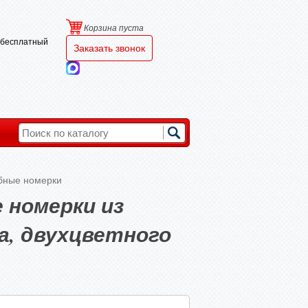
Корзина пуста
и бесплатный
Заказать звонок
бные номерки
 номерки из
а, двухцветного