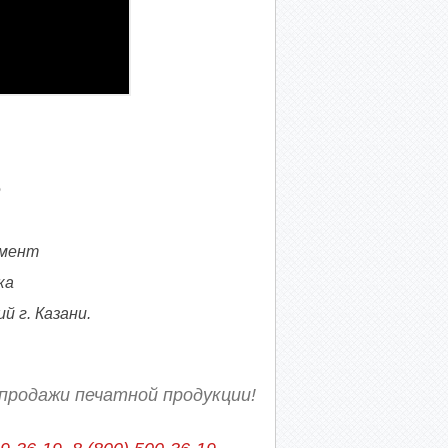
е
омент
ка
 г. Казани.
продажи печатной продукции!