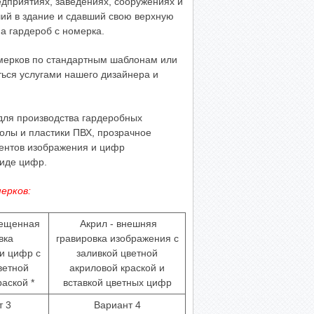
дприятиях, заведениях, сооружениях и
ий в здание и сдавший свою верхную
 а гардероб с номерка.
омерков по стандартным шаблонам или
ться услугами нашего дизайнера и
для производства гардеробных
олы и пластики ПВХ, прозрачное
ментов изображения и цифр
виде цифр.
ерков:
мещенная
Акрил - внешняя
вка
гравировка изображения с
и цифр с
заливкой цветной
ветной
акриловой краской и
аской *
вставкой цветных цифр
т 3
Вариант 4