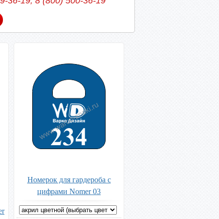
39-36-19, 8 (800) 500-36-19
Номерок для гардероба с
цифрами Nomer 03
er