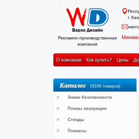
Респу
г. Ка
warco
Минима
Рекламно-производственная
компания
О компании
Как купить?
Цены
До
Каталог
(9336 товаров)
Знаки безопасности
Планы эвакуации
Стенды
Плакаты