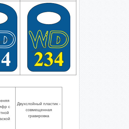
реняя
Двухслойный пластик -
ифр с
совмещенная
етной
гравировка
аской