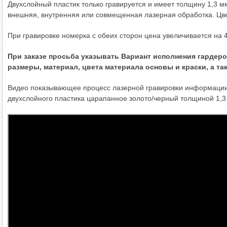
Двухслойный пластик только гравируется и имеет толщину 1,3 м
внешняя, внутренняя или совмещенная лазерная обработка. Цве
При гравировке номерка с обеих сторон цена увеличивается на 
При заказе просьба указывать Вариант исполнения гардеро
размеры, материал, цвета материала основы и краски, а та
Видео показывающее процесс лазерной гравировки информации
двухслойного пластика царапанное золото/черный толщиной 1,3