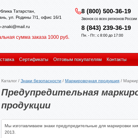
8 (800) 500-36-19
блика Татарстан,
зань, ул. Родины 7/1, офис 16/1
Звонок со всех регионов Росси
-znaki@mail.ru
8 (843) 239-36-19
Пн. - Пт.: с 8:00 до 17:00
льная сумма заказа 1000 руб.
ставка
Сертификаты
Оптовым покупателям
Контакты
Каталог
/
Знаки безопасности
/
Маркировочная продукция
/
Маркир
Предупредительная маркиро
продукции
Мы изготавливаем знаки предупредительные для маркировки хи
2013.