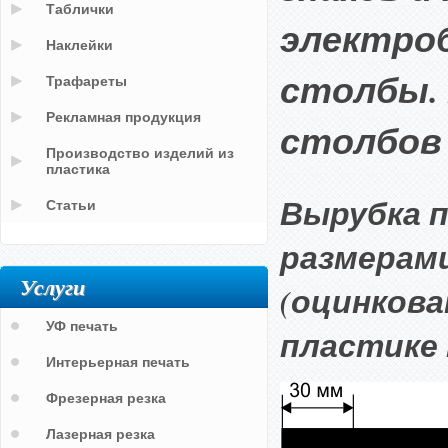
Таблички
электроб
Наклейки
столбы.
Трафареты
Рекламная продукция
столбов
Производство изделий из
пластика
Вырубка 
Статьи
размерами
Услуги
(оцинкова
УФ печать
пластике
Интерьерная печать
Фрезерная резка
Лазерная резка