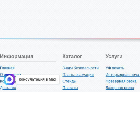
Информация
Каталог
Услуги
Главная
Знаки безопасности
УФ печать
О компании
Планы эвакуации
Интерьерная печа
Консультация в Max
Контакты
Стенды
Фрезерная резка
Доставка
Плакаты
Лазерная резка
Акции
Таблички
Плоттерная резка
Как купить?
Наклейки
Вакуумная формов
Поставщикам
Трафареты
Ламинация
Оптовым покупателям
Рекламная продукция
3D-печать
Карта сайта
Изделий из пластика
Гибка оргстекла
Клиенты
Сварочные работ
Нормативная документация
Рубка листового м