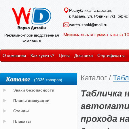
Республика Татарстан,
г. Казань, ул. Родины 7/1, офис
warco-znaki@mail.ru
Минимальная сумма заказа 10
Рекламно-производственная
компания
О компании
Как купить?
Цены
Доставка
Сертификаты
Каталог
/
Табл
Каталог
(9336 товаров)
Табличка 
Знаки безопасности
Планы эвакуации
автоматич
Стенды
прохода н
Плакаты