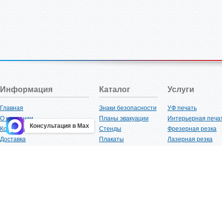
Информация
Каталог
Услуги
Главная
Знаки безопасности
УФ печать
О компании
Планы эвакуации
Интерьерная печа
Консультация в Max
Контакты
Стенды
Фрезерная резка
Доставка
Плакаты
Лазерная резка
Акции
Таблички
Плоттерная резка
Как купить?
Наклейки
Вакуумная формов
Поставщикам
Трафареты
Ламинация
Оптовым покупателям
Рекламная продукция
3D-печать
Карта сайта
Изделий из пластика
Гибка оргстекла
Клиенты
Сварочные работ
Нормативная документация
Рубка листового м