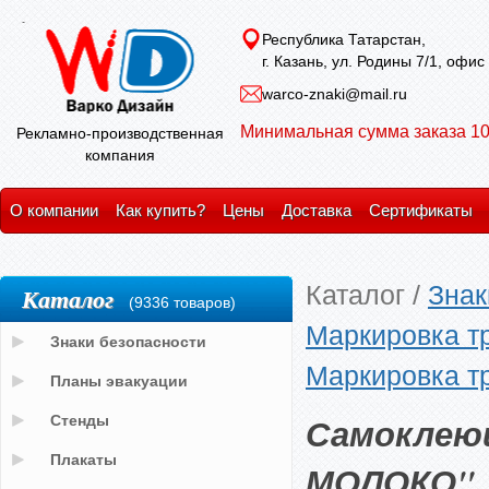
Республика Татарстан,
г. Казань, ул. Родины 7/1, офис
warco-znaki@mail.ru
Минимальная сумма заказа 10
Рекламно-производственная
компания
О компании
Как купить?
Цены
Доставка
Сертификаты
Каталог
/
Знак
Каталог
(9336 товаров)
Маркировка т
Знаки безопасности
Маркировка 
Планы эвакуации
Самоклею
Стенды
Плакаты
МОЛОКО"