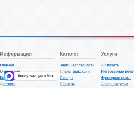
Информация
Каталог
Услуги
Главная
Знаки безопасности
УФ печать
О компании
Планы эвакуации
Интерьерная печа
Консультация в Max
Контакты
Стенды
Фрезерная резка
Доставка
Плакаты
Лазерная резка
Акции
Таблички
Плоттерная резка
Как купить?
Наклейки
Вакуумная формов
Поставщикам
Трафареты
Ламинация
Оптовым покупателям
Рекламная продукция
3D-печать
Карта сайта
Изделий из пластика
Гибка оргстекла
Клиенты
Сварочные работ
Нормативная документация
Рубка листового м