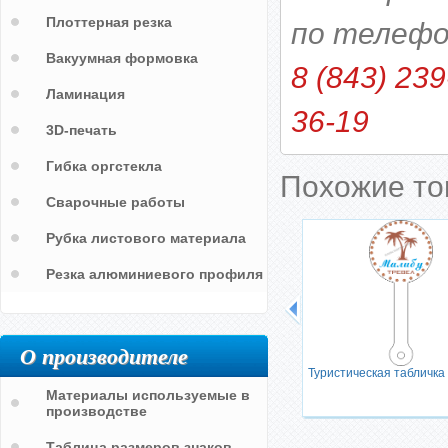
Плоттерная резка
по телефо
Вакуумная формовка
8 (843) 239
Ламинация
36-19
3D-печать
Гибка оргстекла
Похожие т
Сварочные работы
Рубка листового материала
Резка алюминиевого профиля
О производителе
Табличка с ручкой о зонировании
Туристическая табличка 
и COVID-19 FREE ZONE
Материалы используемые в
производстве
Таблица размеров знаков