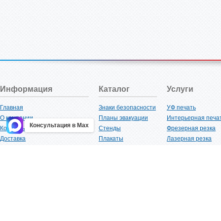
Информация
Каталог
Услуги
Главная
Знаки безопасности
УФ печать
О компании
Планы эвакуации
Интерьерная печа
Консультация в Max
Контакты
Стенды
Фрезерная резка
Доставка
Плакаты
Лазерная резка
Акции
Таблички
Плоттерная резка
Как купить?
Наклейки
Вакуумная формов
Поставщикам
Трафареты
Ламинация
Оптовым покупателям
Рекламная продукция
3D-печать
Карта сайта
Изделий из пластика
Гибка оргстекла
Клиенты
Сварочные работ
Нормативная документация
Рубка листового м