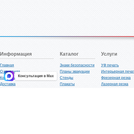
Информация
Каталог
Услуги
Главная
Знаки безопасности
УФ печать
О компании
Планы эвакуации
Интерьерная печа
Консультация в Max
Контакты
Стенды
Фрезерная резка
Доставка
Плакаты
Лазерная резка
Акции
Таблички
Плоттерная резка
Как купить?
Наклейки
Вакуумная формов
Поставщикам
Трафареты
Ламинация
Оптовым покупателям
Рекламная продукция
3D-печать
Карта сайта
Изделий из пластика
Гибка оргстекла
Клиенты
Сварочные работ
Нормативная документация
Рубка листового м