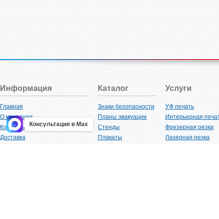
Информация
Каталог
Услуги
Главная
Знаки безопасности
УФ печать
О компании
Планы эвакуации
Интерьерная печа
Консультация в Max
Контакты
Стенды
Фрезерная резка
Доставка
Плакаты
Лазерная резка
Акции
Таблички
Плоттерная резка
Как купить?
Наклейки
Вакуумная формов
Поставщикам
Трафареты
Ламинация
Оптовым покупателям
Рекламная продукция
3D-печать
Карта сайта
Изделий из пластика
Гибка оргстекла
Клиенты
Сварочные работ
Нормативная документация
Рубка листового м