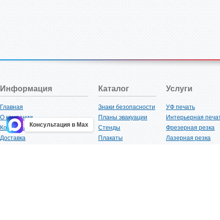
Информация
Каталог
Услуги
Главная
Знаки безопасности
УФ печать
О компании
Планы эвакуации
Интерьерная печа
Консультация в Max
Контакты
Стенды
Фрезерная резка
Доставка
Плакаты
Лазерная резка
Акции
Таблички
Плоттерная резка
Как купить?
Наклейки
Вакуумная формов
Поставщикам
Трафареты
Ламинация
Оптовым покупателям
Рекламная продукция
3D-печать
Карта сайта
Изделий из пластика
Гибка оргстекла
Клиенты
Сварочные работ
Нормативная документация
Рубка листового м