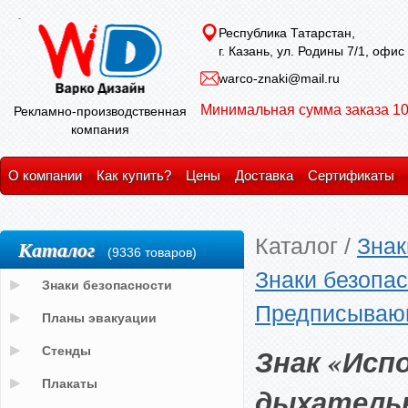
Республика Татарстан,
г. Казань, ул. Родины 7/1, офис
warco-znaki@mail.ru
Минимальная сумма заказа 10
Рекламно-производственная
компания
О компании
Как купить?
Цены
Доставка
Сертификаты
Каталог
/
Знак
Каталог
(9336 товаров)
Знаки безопас
Знаки безопасности
Предписывающ
Планы эвакуации
Знак «Ис
Стенды
Плакаты
дыхательны