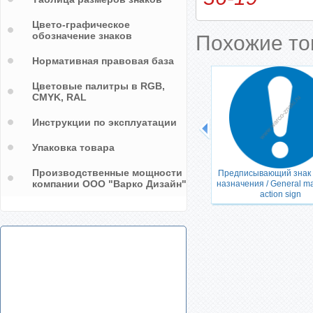
Цвето-графическое
обозначение знаков
Похожие т
Нормативная правовая база
Цветовые палитры в RGB,
CMYK, RAL
Инструкции по эксплуатации
Упаковка товара
Производственные мощности
под
Храните в недоступном для
Предписывающий знак
компании ООО "Варко Дизайн"
ldren
детей месте / Keep out of reach of
назначения / General m
quatic
children
action sign