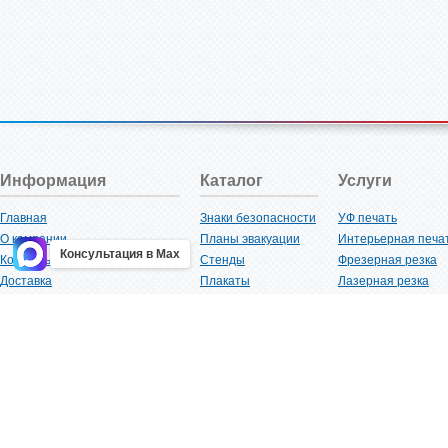
Информация
Каталог
Услуги
Главная
Знаки безопасности
УФ печать
О компании
Планы эвакуации
Интерьерная печа
Консультация в Max
Контакты
Стенды
Фрезерная резка
Доставка
Плакаты
Лазерная резка
Акции
Таблички
Плоттерная резка
Как купить?
Наклейки
Вакуумная формов
Поставщикам
Трафареты
Ламинация
Оптовым покупателям
Рекламная продукция
3D-печать
Карта сайта
Изделий из пластика
Гибка оргстекла
Клиенты
Сварочные работ
Нормативная документация
Рубка листового м