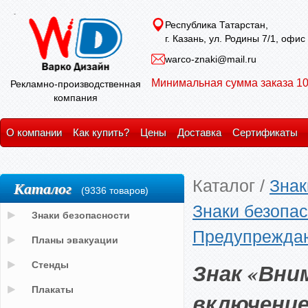
Республика Татарстан,
г. Казань, ул. Родины 7/1, офис
warco-znaki@mail.ru
Минимальная сумма заказа 10
Рекламно-производственная
компания
О компании
Как купить?
Цены
Доставка
Сертификаты
Каталог
/
Знак
Каталог
(9336 товаров)
Знаки безопас
Знаки безопасности
Предупрежда
Планы эвакуации
Знак «Вни
Стенды
Плакаты
включение