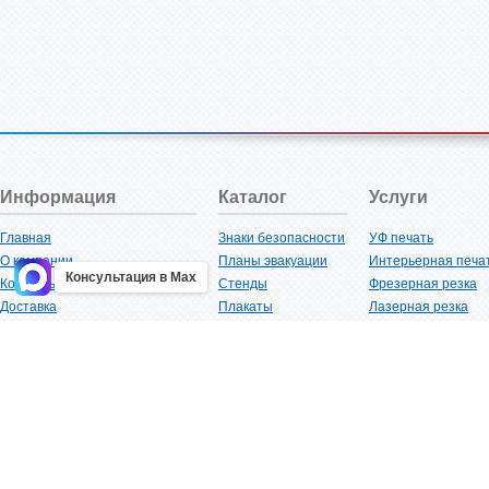
Информация
Каталог
Услуги
Главная
Знаки безопасности
УФ печать
О компании
Планы эвакуации
Интерьерная печа
Консультация в Max
Контакты
Стенды
Фрезерная резка
Доставка
Плакаты
Лазерная резка
Акции
Таблички
Плоттерная резка
Как купить?
Наклейки
Вакуумная формов
Поставщикам
Трафареты
Ламинация
Оптовым покупателям
Рекламная продукция
3D-печать
Карта сайта
Изделий из пластика
Гибка оргстекла
Клиенты
Сварочные работ
Нормативная документация
Рубка листового м