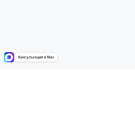
Консультация в Max
Информация
Каталог
Главная
Знаки безоп
О компании
Планы эваку
Контакты
Стенды
Доставка
Плакаты
Акции
Таблички
Как купить?
Наклейки