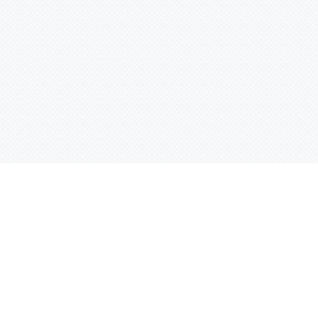
Услуги
Адрес:
РТ, г. Казань, 
асности
УФ печать
ации
Интерьерная печать
Фрезерная резка
Лазерная резка
Плоттерная резка
Вакуумная формовка