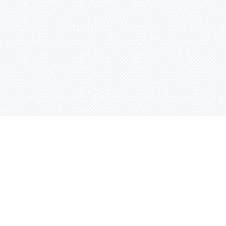
Контактная информация
ул. Родины 7/1, офис 16/1
(второй этаж)
E-mail:
warco-znaki@mail.ru
239-36-21
Тел.:
8 (843)
239-36-19