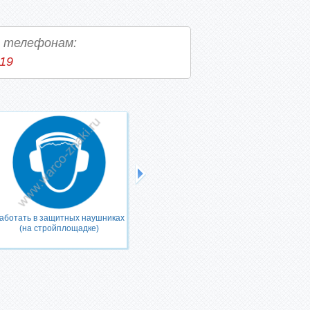
о телефонам:
-19
аботать в защитных наушниках
Работать в средствах
(на стройплощадке)
индивидуальной защиты органов
дыхания