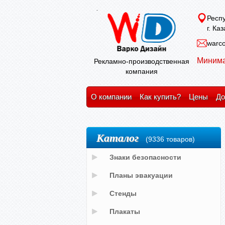
Респу
г. Ка
warco
Минима
Рекламно-производственная
компания
О компании
Как купить?
Цены
До
Каталог
(9336 товаров)
Знаки безопасности
Планы эвакуации
Стенды
Плакаты