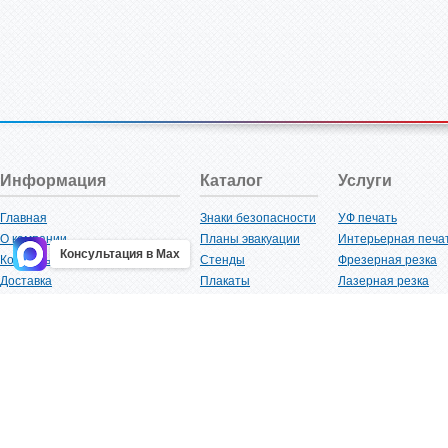
Информация
Каталог
Услуги
Главная
Знаки безопасности
УФ печать
О компании
Планы эвакуации
Интерьерная печа
Консультация в Max
Контакты
Стенды
Фрезерная резка
Доставка
Плакаты
Лазерная резка
Акции
Таблички
Плоттерная резка
Как купить?
Наклейки
Вакуумная формов
Поставщикам
Трафареты
Ламинация
Оптовым покупателям
Рекламная продукция
3D-печать
Карта сайта
Изделий из пластика
Гибка оргстекла
Клиенты
Сварочные работ
Нормативная документация
Рубка листового м