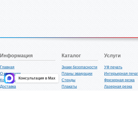
Информация
Каталог
Услуги
Главная
Знаки безопасности
УФ печать
О компании
Планы эвакуации
Интерьерная печа
Консультация в Max
Контакты
Стенды
Фрезерная резка
Доставка
Плакаты
Лазерная резка
Акции
Таблички
Плоттерная резка
Как купить?
Наклейки
Вакуумная формов
Поставщикам
Трафареты
Ламинация
Оптовым покупателям
Рекламная продукция
3D-печать
Карта сайта
Изделий из пластика
Гибка оргстекла
Клиенты
Сварочные работ
Нормативная документация
Рубка листового м