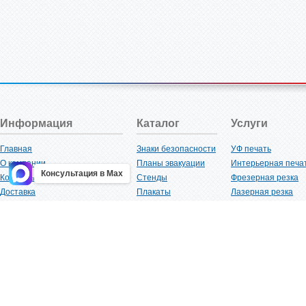
Информация
Каталог
Услуги
Главная
Знаки безопасности
УФ печать
О компании
Планы эвакуации
Интерьерная печа
Консультация в Max
Контакты
Стенды
Фрезерная резка
Доставка
Плакаты
Лазерная резка
Акции
Таблички
Плоттерная резка
Как купить?
Наклейки
Вакуумная формов
Поставщикам
Трафареты
Ламинация
Оптовым покупателям
Рекламная продукция
3D-печать
Карта сайта
Изделий из пластика
Гибка оргстекла
Клиенты
Сварочные работ
Нормативная документация
Рубка листового м