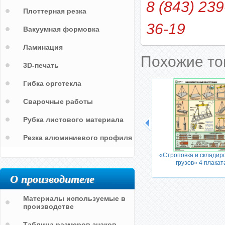
8 (843) 239
Плоттерная резка
36-19
Вакуумная формовка
Ламинация
Похожие т
3D-печать
Гибка оргстекла
Сварочные работы
Рубка листового материала
Резка алюминиевого профиля
ные
«Строповка и складир
грузов» 4 плакат
О производителе
Материалы используемые в
производстве
Таблица размеров знаков