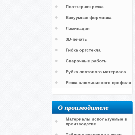
Плоттерная резка
Вакуумная формовка
Ламинация
«Боевой расчет» добровольной
3D-печать
пожарной дружины. 1 наклейка
«Противопожарный инструктаж»
Гибка оргстекла
1 плакат
Сварочные работы
Рубка листового материала
Резка алюминиевого профиля
О производителе
Материалы используемые в
производстве
Таблица размеров знаков