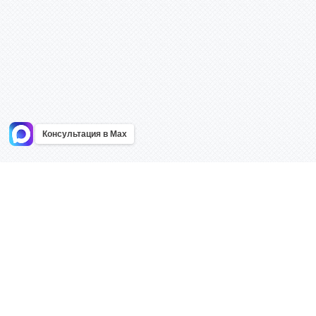
Консультация в Max
Информация
Каталог
Главная
Знаки безоп
О компании
Планы эваку
Контакты
Стенды
Доставка
Плакаты
Акции
Таблички
Как купить?
Наклейки