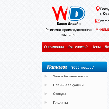
Респу
г. Ка
warco
Минима
Рекламно-производственная
компания
О компании
Как купить?
Цены
До
Каталог
(9336 товаров)
Знаки безопасности
Планы эвакуации
Стенды
Плакаты