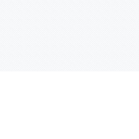
Услуги
Адрес:
РТ, г. Казань, 
асности
УФ печать
ации
Интерьерная печать
Фрезерная резка
Лазерная резка
Плоттерная резка
Вакуумная формовка