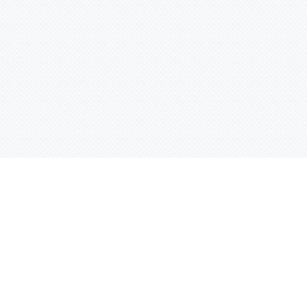
Контактная информация
ул. Родины 7/1, офис 16/1
(второй этаж)
E-mail:
warco-znaki@mail.ru
239-36-21
Тел.:
8 (843)
239-36-19