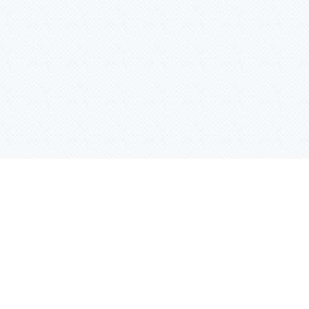
Услуги
Адрес:
РТ, г. Казань, 
асности
УФ печать
ации
Интерьерная печать
Фрезерная резка
Лазерная резка
Плоттерная резка
Вакуумная формовка