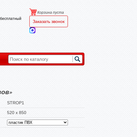
Корзина пуста
и бесплатный
Заказать звонок
зов»
STROP1
520 х 850