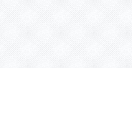
Контактная информация
ул. Родины 7/1, офис 16/1
(второй этаж)
E-mail:
warco-znaki@mail.ru
239-36-21
Тел.:
8 (843)
239-36-19