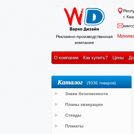
Респу
г. Ка
warco
Минима
Рекламно-производственная
компания
О компании
Как купить?
Цены
До
Каталог
(9336 товаров)
Знаки безопасности
Планы эвакуации
Стенды
Плакаты