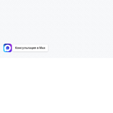
Консультация в Max
Информация
Каталог
Главная
Знаки безоп
О компании
Планы эваку
Контакты
Стенды
Доставка
Плакаты
Акции
Таблички
Как купить?
Наклейки