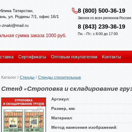
8 (800) 500-36-19
блика Татарстан,
зань, ул. Родины 7/1, офис 16/1
Звонок со всех регионов Росси
-znaki@mail.ru
8 (843) 239-36-19
Пн. - Пт.: с 8:00 до 17:00
льная сумма заказа 1000 руб.
ставка
Сертификаты
Оптовым покупателям
Контакты
Каталог
/
Стенды
/
Стенды строительные
Стенд «Строповка и складирование гру
Артикул
:
Размер, мм
:
Материал
:
Метод нанесения изображений
: