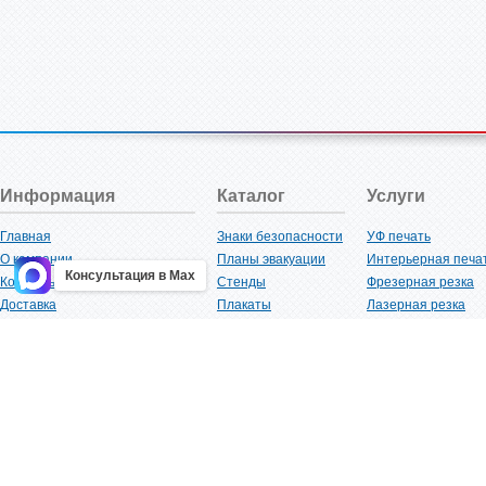
Информация
Каталог
Услуги
Главная
Знаки безопасности
УФ печать
О компании
Планы эвакуации
Интерьерная печа
Консультация в Max
Контакты
Стенды
Фрезерная резка
Доставка
Плакаты
Лазерная резка
Акции
Таблички
Плоттерная резка
Как купить?
Наклейки
Вакуумная формов
Поставщикам
Трафареты
Ламинация
Оптовым покупателям
Рекламная продукция
3D-печать
Карта сайта
Изделий из пластика
Гибка оргстекла
Клиенты
Сварочные работ
Нормативная документация
Рубка листового м