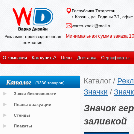
Республика Татарстан,
г. Казань, ул. Родины 7/1, офис
warco-znaki@mail.ru
Минимальная сумма заказа 10
Рекламно-производственная
компания
О компании
Как купить?
Цены
Доставка
Сертификаты
Каталог
/
Рекл
Каталог
(9336 товаров)
Значки
/
Значк
Знаки безопасности
Значок ге
Планы эвакуации
Стенды
заливкой
Плакаты