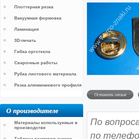
Плоттерная резка
Вакуумная формовка
Ламинация
3D-печать
Гибка оргстекла
Сварочные работы
Рубка листового материала
Резка алюминиевого профиля
Оставить отзыв
О производителе
По вопрос
Материалы используемые в
производстве
по телефо
Таблица размеров знаков