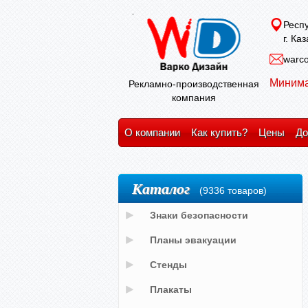
Респу
г. Ка
warco
Минима
Рекламно-производственная
компания
О компании
Как купить?
Цены
До
Каталог
(9336 товаров)
Знаки безопасности
Планы эвакуации
Стенды
Плакаты