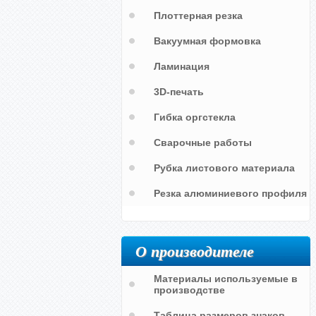
Плоттерная резка
Вакуумная формовка
Ламинация
3D-печать
Гибка оргстекла
Сварочные работы
Рубка листового материала
Резка алюминиевого профиля
О производителе
Работать в каске
Работать в защитных перчатках
Материалы используемые в
производстве
Таблица размеров знаков