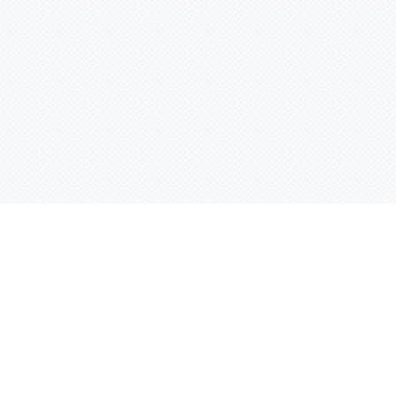
Контактная информация
ул. Родины 7/1, офис 16/1
(второй этаж)
E-mail:
warco-znaki@mail.ru
239-36-21
Тел.:
8 (843)
239-36-19