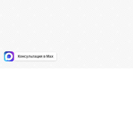
Консультация в Max
Информация
Каталог
Главная
Знаки безоп
О компании
Планы эваку
Контакты
Стенды
Доставка
Плакаты
Акции
Таблички
Как купить?
Наклейки