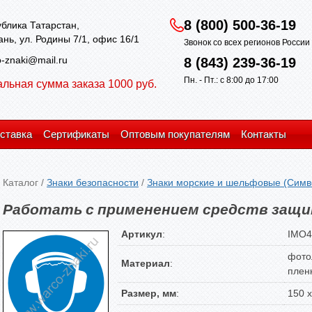
8 (800) 500-36-19
блика Татарстан,
зань, ул. Родины 7/1, офис 16/1
Звонок со всех регионов Росси
-znaki@mail.ru
8 (843) 239-36-19
Пн. - Пт.: с 8:00 до 17:00
льная сумма заказа 1000 руб.
ставка
Сертификаты
Оптовым покупателям
Контакты
Каталог
/
Знаки безопасности
/
Знаки морские и шельфовые (Симв
Работать с применением средств защи
Артикул
:
IMO4
фото
Материал
:
плен
Размер, мм
:
150 х