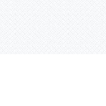
Услуги
Адрес:
РТ, г. Казань, 
асности
УФ печать
ации
Интерьерная печать
Фрезерная резка
Лазерная резка
Плоттерная резка
Вакуумная формовка