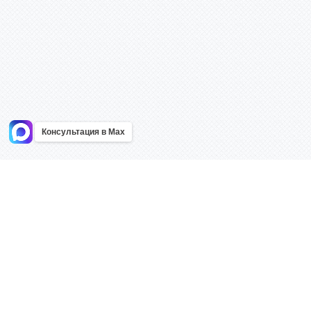
Консультация в Max
Информация
Каталог
Главная
Знаки безоп
О компании
Планы эваку
Контакты
Стенды
Доставка
Плакаты
Акции
Таблички
Как купить?
Наклейки