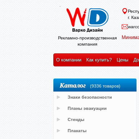
Респу
г. Ка
warco
Минима
Рекламно-производственная
компания
О компании
Как купить?
Цены
До
Каталог
(9336 товаров)
Знаки безопасности
Планы эвакуации
Стенды
Плакаты