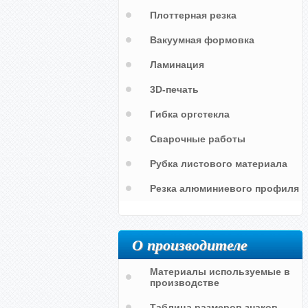
Плоттерная резка
Вакуумная формовка
Ламинация
3D-печать
Гибка оргстекла
Сварочные работы
Рубка листового материала
Резка алюминиевого профиля
О производителе
ся
Селфи вблизи высоковольтных
Селфи на железнодорожных
проводов запрещено
путях запрещается
Материалы используемые в
производстве
Таблица размеров знаков