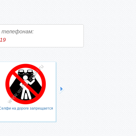
о телефонам:
-19
Селфи на дороге запрещается
Селфи за рулем мотоцикла
запрещается