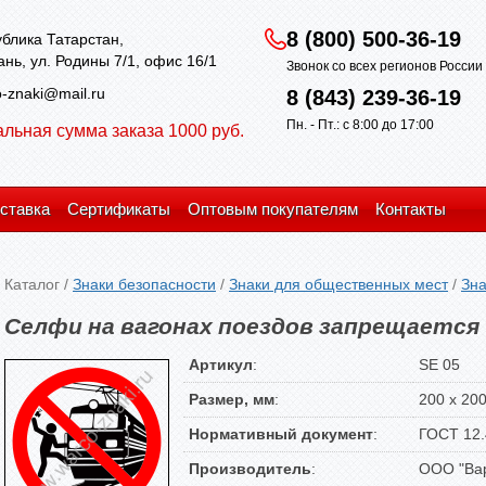
8 (800) 500-36-19
блика Татарстан,
зань, ул. Родины 7/1, офис 16/1
Звонок со всех регионов Росси
-znaki@mail.ru
8 (843) 239-36-19
Пн. - Пт.: с 8:00 до 17:00
льная сумма заказа 1000 руб.
ставка
Сертификаты
Оптовым покупателям
Контакты
Каталог
/
Знаки безопасности
/
Знаки для общественных мест
/
Зна
Селфи на вагонах поездов запрещается
Артикул
:
SE 05
Размер, мм
:
200 х 20
Нормативный документ
:
ГОСТ 12.
Производитель
:
ООО "Вар