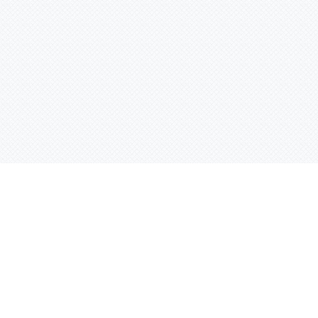
Услуги
Адрес:
РТ, г. Казань, 
асности
УФ печать
ации
Интерьерная печать
Фрезерная резка
Лазерная резка
Плоттерная резка
Вакуумная формовка