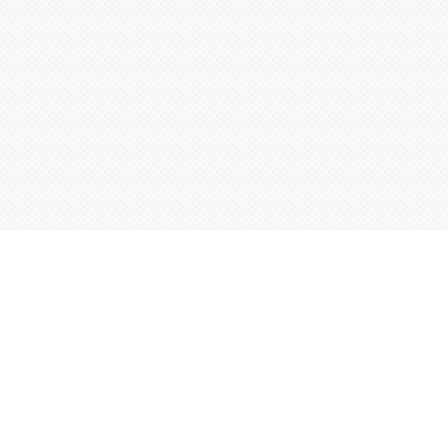
Контактная информация
ул. Родины 7/1, офис 16/1
(второй этаж)
E-mail:
warco-znaki@mail.ru
239-36-21
Тел.:
8 (843)
239-36-19