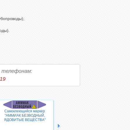
убопроводы);
оды).
о телефонам:
-19
Самоклеющийся маркер
Самоклеющийся маркер
"АММИАК БЕЗВОДНЫЙ,
"АММИАКА РАСТВОР,
ЯДОВИТЫЕ ВЕЩЕСТВА"
КОРРОЗИОННЫЕ ВЕЩЕСТВА"