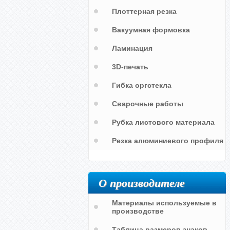
Плоттерная резка
Вакуумная формовка
Ламинация
3D-печать
Гибка оргстекла
Сварочные работы
Рубка листового материала
Резка алюминиевого профиля
О производителе
УР
Самоклеющийся маркер "КОНТУР
Материалы используемые в
ОБЕЗЖИРИВАНИЯ"
производстве
Таблица размеров знаков