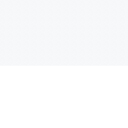
Контактная информация
ул. Родины 7/1, офис 16/1
(второй этаж)
E-mail:
warco-znaki@mail.ru
239-36-21
Тел.:
8 (843)
239-36-19