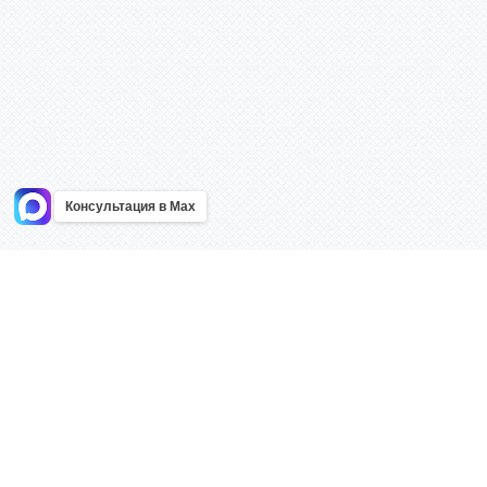
Консультация в Max
Информация
Каталог
Главная
Знаки безоп
О компании
Планы эваку
Контакты
Стенды
Доставка
Плакаты
Акции
Таблички
Как купить?
Наклейки