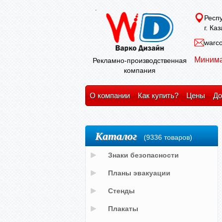
Респу
г. Ка
warco
Минима
Рекламно-производственная
компания
О компании
Как купить?
Цены
До
Каталог
(9336 товаров)
Знаки безопасности
Планы эвакуации
Стенды
Плакаты