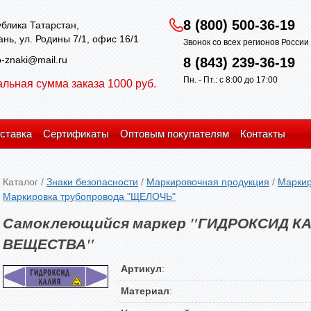
8 (800) 500-36-19
блика Татарстан,
зань, ул. Родины 7/1, офис 16/1
Звонок со всех регионов Росси
-znaki@mail.ru
8 (843) 239-36-19
Пн. - Пт.: с 8:00 до 17:00
льная сумма заказа 1000 руб.
ставка
Сертификаты
Оптовым покупателям
Контакты
Каталог
/
Знаки безопасности
/
Маркировочная продукция
/
Маркир
Маркировка трубопровода "ЩЕЛОЧЬ"
Самоклеющийся маркер "ГИДРОКСИД К
ВЕЩЕСТВА"
Артикул
:
Материал
: