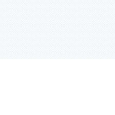
Услуги
Адрес:
РТ, г. Казань, 
асности
УФ печать
ации
Интерьерная печать
Фрезерная резка
Лазерная резка
Плоттерная резка
Вакуумная формовка