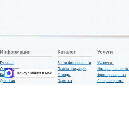
Информация
Каталог
Услуги
Главная
Знаки безопасности
УФ печать
О компании
Планы эвакуации
Интерьерная печа
Консультация в Max
Контакты
Стенды
Фрезерная резка
Доставка
Плакаты
Лазерная резка
Акции
Таблички
Плоттерная резка
Как купить?
Наклейки
Вакуумная формов
Поставщикам
Трафареты
Ламинация
Оптовым покупателям
Рекламная продукция
3D-печать
Карта сайта
Изделий из пластика
Гибка оргстекла
Клиенты
Сварочные работ
Нормативная документация
Рубка листового м