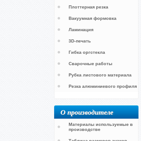
Плоттерная резка
Вакуумная формовка
Ламинация
3D-печать
Гибка оргстекла
Сварочные работы
Рубка листового материала
Резка алюминиевого профиля
Звонок не работает дразните
о
собаку
О производителе
Материалы используемые в
производстве
Таблица размеров знаков