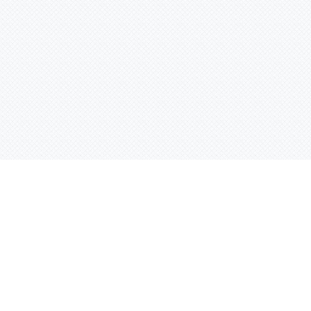
Контактная информация
ул. Родины 7/1, офис 16/1
(второй этаж)
E-mail:
warco-znaki@mail.ru
239-36-21
Тел.:
8 (843)
239-36-19