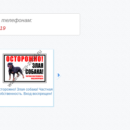
о телефонам:
-19
сторожно! Злая собака! Частная
Объект охраняется служебными
обственность. Вход воспрещен!
собаками