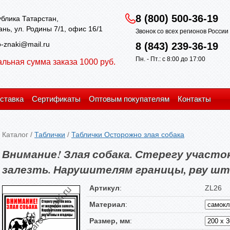
8 (800) 500-36-19
блика Татарстан,
зань, ул. Родины 7/1, офис 16/1
Звонок со всех регионов Росси
-znaki@mail.ru
8 (843) 239-36-19
Пн. - Пт.: с 8:00 до 17:00
льная сумма заказа 1000 руб.
ставка
Сертификаты
Оптовым покупателям
Контакты
Каталог
/
Таблички
/
Таблички Осторожно злая собака
Внимание! Злая собака. Стерегу участо
залезть. Нарушителям границы, рву шт
Артикул
:
ZL26
Материал
:
Размер, мм
: