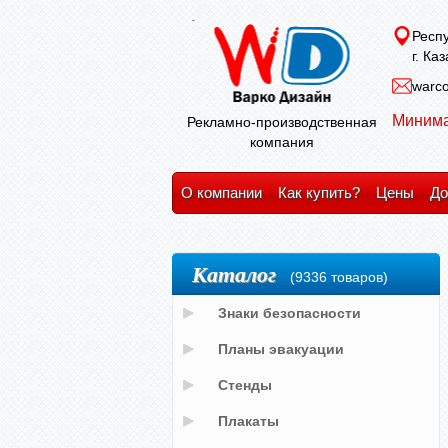
Респу
г. Ка
warco
Минима
Рекламно-производственная
компания
О компании
Как купить?
Цены
До
Каталог
(9336 товаров)
Знаки безопасности
Планы эвакуации
Стенды
Плакаты