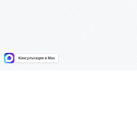
Консультация в Max
Информация
Каталог
Главная
Знаки безоп
О компании
Планы эваку
Контакты
Стенды
Доставка
Плакаты
Акции
Таблички
Как купить?
Наклейки