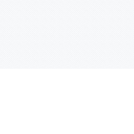
Услуги
Адрес:
РТ, г. Казань, 
асности
УФ печать
ации
Интерьерная печать
Фрезерная резка
Лазерная резка
Плоттерная резка
Вакуумная формовка