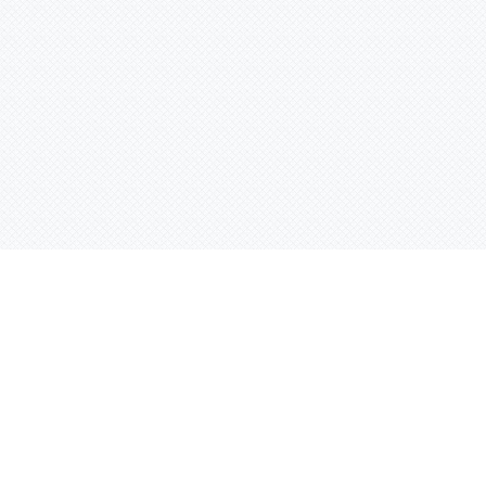
Контактная информация
ул. Родины 7/1, офис 16/1
(второй этаж)
E-mail:
warco-znaki@mail.ru
239-36-21
Тел.:
8 (843)
239-36-19