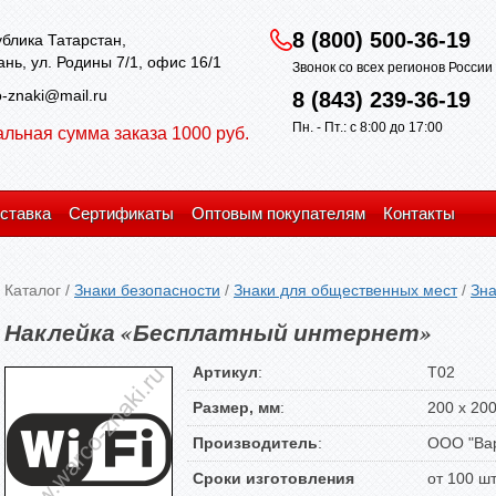
8 (800) 500-36-19
блика Татарстан,
зань, ул. Родины 7/1, офис 16/1
Звонок со всех регионов Росси
-znaki@mail.ru
8 (843) 239-36-19
Пн. - Пт.: с 8:00 до 17:00
льная сумма заказа 1000 руб.
ставка
Сертификаты
Оптовым покупателям
Контакты
Каталог
/
Знаки безопасности
/
Знаки для общественных мест
/
Зна
Наклейка «Бесплатный интернет»
Артикул
:
T02
Размер, мм
:
200 х 20
Производитель
:
ООО "Вар
Сроки изготовления
от 100 ш