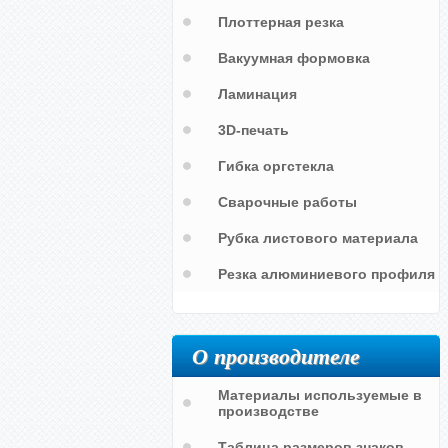
Плоттерная резка
Вакуумная формовка
Ламинация
3D-печать
Гибка оргстекла
Сварочные работы
Рубка листового материала
Резка алюминиевого профиля
wi-fi zone с логином и паролем
О производителе
Материалы используемые в
производстве
Таблица размеров знаков