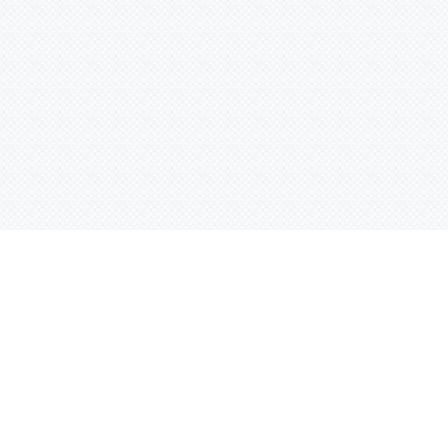
Услуги
Адрес:
РТ, г. Казань, 
асности
УФ печать
ации
Интерьерная печать
Фрезерная резка
Лазерная резка
Плоттерная резка
Вакуумная формовка