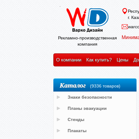
Респу
г. Ка
warco
Минима
Рекламно-производственная
компания
О компании
Как купить?
Цены
До
Каталог
(9336 товаров)
Знаки безопасности
Планы эвакуации
Стенды
Плакаты