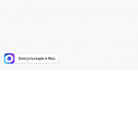
Консультация в Max
Информация
Каталог
Главная
Знаки безоп
О компании
Планы эваку
Контакты
Стенды
Доставка
Плакаты
Акции
Таблички
Как купить?
Наклейки