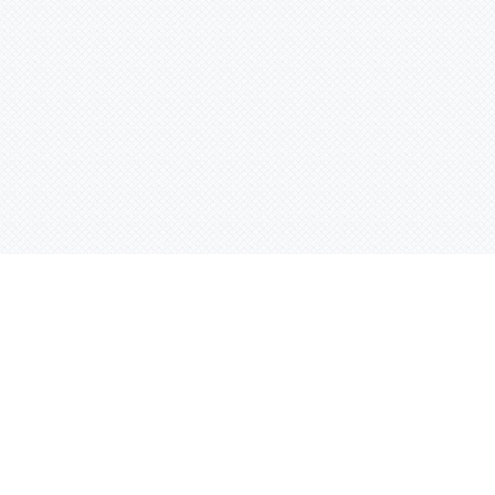
Услуги
Адрес:
РТ, г. Казань, 
асности
УФ печать
ации
Интерьерная печать
Фрезерная резка
Лазерная резка
Плоттерная резка
Вакуумная формовка