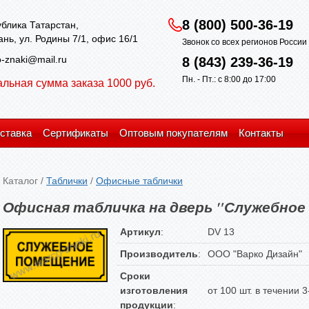
8 (800) 500-36-19
блика Татарстан,
зань, ул. Родины 7/1, офис 16/1
Звонок со всех регионов Росси
-znaki@mail.ru
8 (843) 239-36-19
Пн. - Пт.: с 8:00 до 17:00
льная сумма заказа 1000 руб.
ставка
Сертификаты
Оптовым покупателям
Контакты
Каталог
/
Таблички
/
Офисные таблички
Офисная табличка на дверь "Служебное
Артикул
:
DV 13
Производитель
:
ООО "Варко Дизайн"
Сроки
изготовления
от 100 шт. в течении 
продукции
: