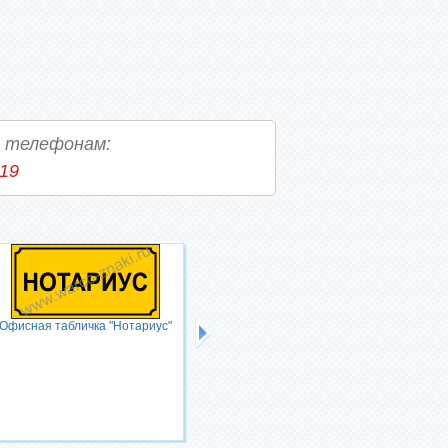
о телефонам:
-19
Офисная табличка "Нотариус"
Офисная табличка на дверь
"Столовая"