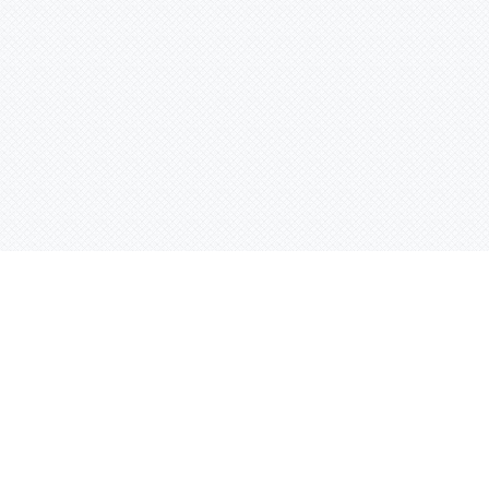
Контактная информация
ул. Родины 7/1, офис 16/1
(второй этаж)
E-mail:
warco-znaki@mail.ru
239-36-21
Тел.:
8 (843)
239-36-19