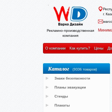
Респу
г. Ка
warco
Минима
Рекламно-производственная
компания
О компании
Как купить?
Цены
До
Каталог
(9336 товаров)
Знаки безопасности
Планы эвакуации
Стенды
Плакаты