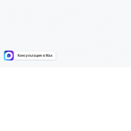
Консультация в Max
Информация
Каталог
Главная
Знаки безоп
О компании
Планы эваку
Контакты
Стенды
Доставка
Плакаты
Акции
Таблички
Как купить?
Наклейки