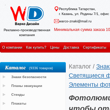
Республика Татарстан,
г. Казань, ул. Родины 7/1, офис
warco-znaki@mail.ru
Минимальная сумма заказа 10
Рекламно-производственная
компания
О компании
Как купить?
Цены
Доставка
Сертификаты
Каталог
/
Знак
Каталог
(9336 товаров)
Светящиеся ф
Знаки безопасности
Элементы фот
Планы эвакуации
Фотолюми
Стенды
Плакаты
чтобы от