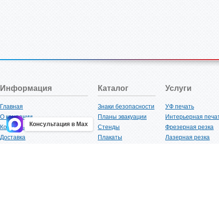
Информация
Каталог
Услуги
Главная
Знаки безопасности
УФ печать
О компании
Планы эвакуации
Интерьерная печа
Консультация в Max
Контакты
Стенды
Фрезерная резка
Доставка
Плакаты
Лазерная резка
Акции
Таблички
Плоттерная резка
Как купить?
Наклейки
Вакуумная формов
Поставщикам
Трафареты
Ламинация
Оптовым покупателям
Рекламная продукция
3D-печать
Карта сайта
Изделий из пластика
Гибка оргстекла
Клиенты
Сварочные работ
Нормативная документация
Рубка листового м