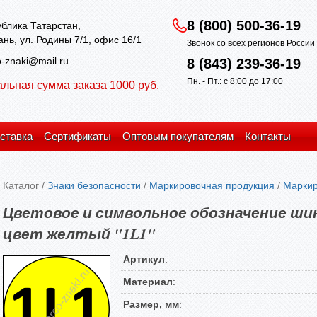
8 (800) 500-36-19
блика Татарстан,
зань, ул. Родины 7/1, офис 16/1
Звонок со всех регионов Росси
-znaki@mail.ru
8 (843) 239-36-19
Пн. - Пт.: с 8:00 до 17:00
льная сумма заказа 1000 руб.
ставка
Сертификаты
Оптовым покупателям
Контакты
Каталог
/
Знаки безопасности
/
Маркировочная продукция
/
Маркир
Цветовое и символьное обозначение ши
цвет желтый "1L1"
Артикул
:
Материал
:
Размер, мм
: