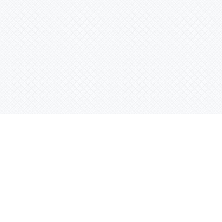
Услуги
Адрес:
РТ, г. Казань, 
асности
УФ печать
ации
Интерьерная печать
Фрезерная резка
Лазерная резка
Плоттерная резка
Вакуумная формовка