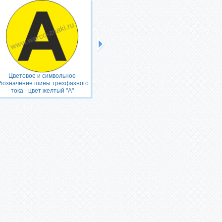
Цветовое и символьное
Цветовое и символьное
бозначение шины трехфазного
обозначение шины трехфазного
тока - цвет желтый "А"
тока - цвет зеленый "B"