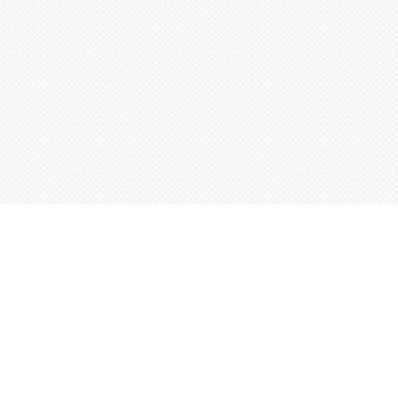
Контактная информация
ул. Родины 7/1, офис 16/1
(второй этаж)
E-mail:
warco-znaki@mail.ru
239-36-21
Тел.:
8 (843)
239-36-19