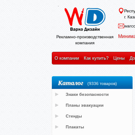
Респу
г. Ка
warco
Минима
Рекламно-производственная
компания
О компании
Как купить?
Цены
До
Каталог
(9336 товаров)
Знаки безопасности
Планы эвакуации
Стенды
Плакаты