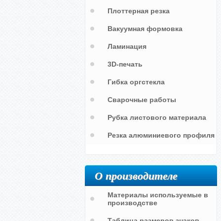
Плоттерная резка
Вакуумная формовка
Ламинация
3D-печать
Цветовое и символьное
обозначение - уравнивания
Гибка оргстекла
о
потенциалов - желто-зеленые
линии "PB" в однофазной цепи
Сварочные работы
Рубка листового материала
Резка алюминиевого профиля
О производителе
Материалы используемые в
производстве
Таблица размеров знаков