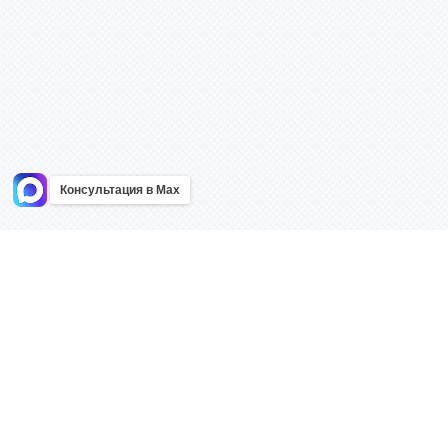
Консультация в Max
Информация
Каталог
Главная
Знаки безоп
О компании
Планы эваку
Контакты
Стенды
Доставка
Плакаты
Акции
Таблички
Как купить?
Наклейки