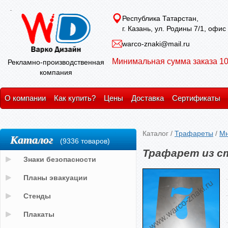
Республика Татарстан,
г. Казань, ул. Родины 7/1, офис
warco-znaki@mail.ru
Минимальная сумма заказа 10
Рекламно-производственная
компания
О компании
Как купить?
Цены
Доставка
Сертификаты
Каталог
/
Трафареты
/
Мн
Каталог
(9336 товаров)
Трафарет из с
Знаки безопасности
Планы эвакуации
Стенды
Плакаты