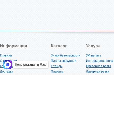
Информация
Каталог
Услуги
Главная
Знаки безопасности
УФ печать
О компании
Планы эвакуации
Интерьерная печа
Консультация в Max
Контакты
Стенды
Фрезерная резка
Доставка
Плакаты
Лазерная резка
Акции
Таблички
Плоттерная резка
Как купить?
Наклейки
Вакуумная формов
Поставщикам
Трафареты
Ламинация
Оптовым покупателям
Рекламная продукция
3D-печать
Карта сайта
Изделий из пластика
Гибка оргстекла
Клиенты
Сварочные работ
Нормативная документация
Рубка листового м