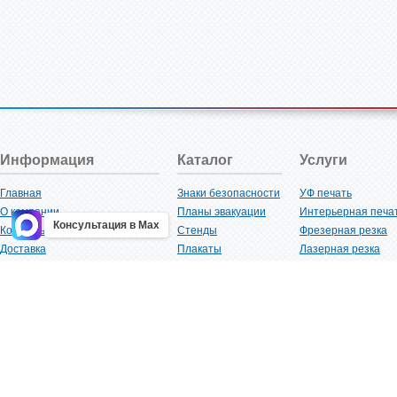
Информация
Каталог
Услуги
Главная
Знаки безопасности
УФ печать
О компании
Планы эвакуации
Интерьерная печа
Консультация в Max
Контакты
Стенды
Фрезерная резка
Доставка
Плакаты
Лазерная резка
Акции
Таблички
Плоттерная резка
Как купить?
Наклейки
Вакуумная формов
Поставщикам
Трафареты
Ламинация
Оптовым покупателям
Рекламная продукция
3D-печать
Карта сайта
Изделий из пластика
Гибка оргстекла
Клиенты
Сварочные работ
Нормативная документация
Рубка листового м