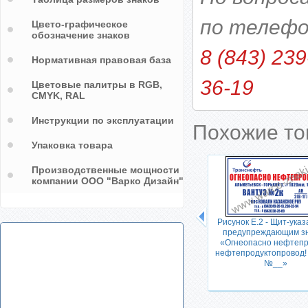
по телефо
Цвето-графическое
обозначение знаков
8 (843) 239
Нормативная правовая база
36-19
Цветовые палитры в RGB,
CMYK, RAL
Инструкции по эксплуатации
Похожие т
Упаковка товара
Производственные мощности
компании ООО "Варко Дизайн"
Рисунок Ж.51 - Опознавательный
Рисунок Е.2 - Щит-указ
знак для строительной и
предупреждающим з
автомобильной техники "н777нн
аки на
«Огнеопасно нефтепр
77 rus"
нефтепродуктопровод!
ги
№__»