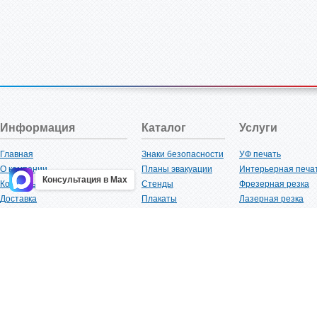
Информация
Каталог
Услуги
Главная
Знаки безопасности
УФ печать
О компании
Планы эвакуации
Интерьерная печа
Консультация в Max
Контакты
Стенды
Фрезерная резка
Доставка
Плакаты
Лазерная резка
Акции
Таблички
Плоттерная резка
Как купить?
Наклейки
Вакуумная формов
Поставщикам
Трафареты
Ламинация
Оптовым покупателям
Рекламная продукция
3D-печать
Карта сайта
Изделий из пластика
Гибка оргстекла
Клиенты
Сварочные работ
Нормативная документация
Рубка листового м