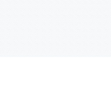
Контактная информация
ул. Родины 7/1, офис 16/1
(второй этаж)
E-mail:
warco-znaki@mail.ru
239-36-21
Тел.:
8 (843)
239-36-19