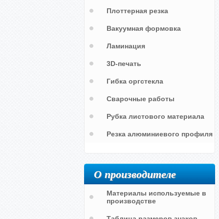
Плоттерная резка
Вакуумная формовка
Ламинация
3D-печать
Гибка оргстекла
Сварочные работы
Рубка листового материала
Резка алюминиевого профиля
О производителе
Материалы используемые в
о
производстве
фт
Режим работы для пенсионного
фонда РФ со шрифтом Брайль
Таблица размеров знаков