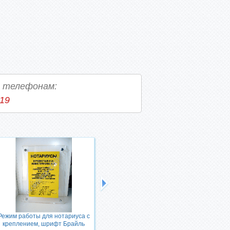
о телефонам:
-19
Режим работы. Для
муниципального бюджетного
дошкольного образовательного
учреждения с креплением, шрифт
Режим работы для нотариуса с
Брайль
креплением, шрифт Брайль