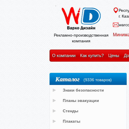
Респу
г. Ка
warco
Минима
Рекламно-производственная
компания
О компании
Как купить?
Цены
До
Каталог
(9336 товаров)
Знаки безопасности
Планы эвакуации
Стенды
Плакаты