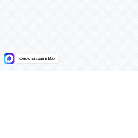
Консультация в Max
Информация
Каталог
Главная
Знаки безоп
О компании
Планы эваку
Контакты
Стенды
Доставка
Плакаты
Акции
Таблички
Как купить?
Наклейки