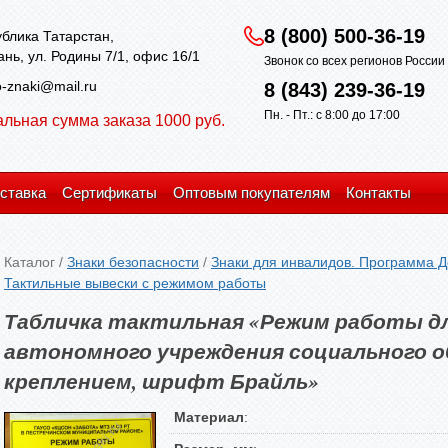
8 (800) 500-36-19
блика Татарстан,
зань, ул. Родины 7/1, офис 16/1
Звонок со всех регионов Росси
-znaki@mail.ru
8 (843) 239-36-19
Пн. - Пт.: с 8:00 до 17:00
льная сумма заказа 1000 руб.
ставка
Сертификаты
Оптовым покупателям
Контакты
Каталог
/
Знаки безопасности
/
Знаки для инвалидов. Программа Д
Тактильные вывески с режимом работы
Табличка тактильная «Режим работы д
автономного учреждения социального о
креплением, шрифт Брайль»
Материал
: