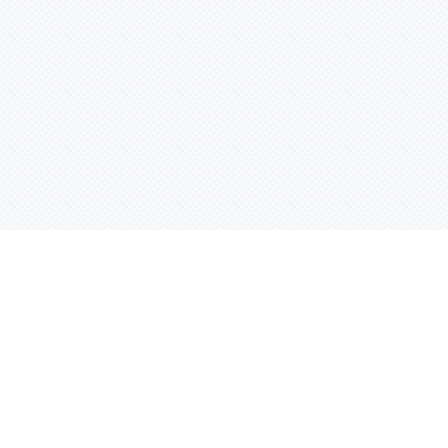
Услуги
Адрес:
РТ, г. Казань, 
асности
УФ печать
ации
Интерьерная печать
Фрезерная резка
Лазерная резка
Плоттерная резка
Вакуумная формовка