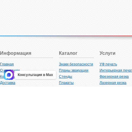
Информация
Каталог
Услуги
Главная
Знаки безопасности
УФ печать
О компании
Планы эвакуации
Интерьерная печа
Консультация в Max
Контакты
Стенды
Фрезерная резка
Доставка
Плакаты
Лазерная резка
Акции
Таблички
Плоттерная резка
Как купить?
Наклейки
Вакуумная формов
Поставщикам
Трафареты
Ламинация
Оптовым покупателям
Рекламная продукция
3D-печать
Карта сайта
Изделий из пластика
Гибка оргстекла
Клиенты
Сварочные работ
Нормативная документация
Рубка листового м