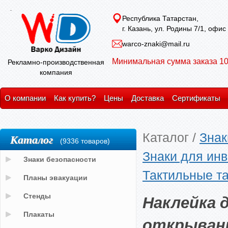
Республика Татарстан,
г. Казань, ул. Родины 7/1, офис
warco-znaki@mail.ru
Минимальная сумма заказа 10
Рекламно-производственная
компания
О компании
Как купить?
Цены
Доставка
Сертификаты
Каталог
/
Знак
Каталог
(9336 товаров)
Знаки для ин
Знаки безопасности
Тактильные т
Планы эвакуации
Наклейка 
Стенды
Плакаты
открывани