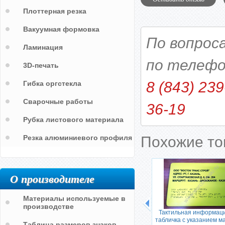
Плоттерная резка
Вакуумная формовка
По вопрос
Ламинация
по телефо
3D-печать
8 (843) 239
Гибка оргстекла
Сварочные работы
36-19
Рубка листового материала
Резка алюминиевого профиля
Похожие т
Выход
О производителе
Автоматическая дверь. Вход
Материалы используемые в
производстве
Тактильная информац
табличка с указанием 
Таблица размеров знаков