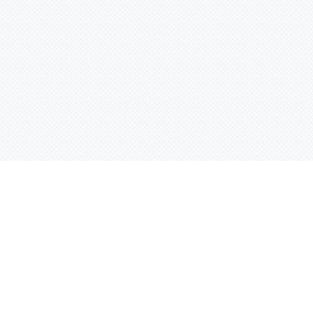
Контактная информация
ул. Родины 7/1, офис 16/1
(второй этаж)
E-mail:
warco-znaki@mail.ru
239-36-21
Тел.:
8 (843)
239-36-19