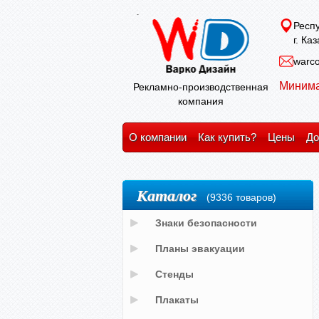
Респу
г. Ка
warco
Минима
Рекламно-производственная
компания
О компании
Как купить?
Цены
До
Каталог
(9336 товаров)
Знаки безопасности
Планы эвакуации
Стенды
Плакаты