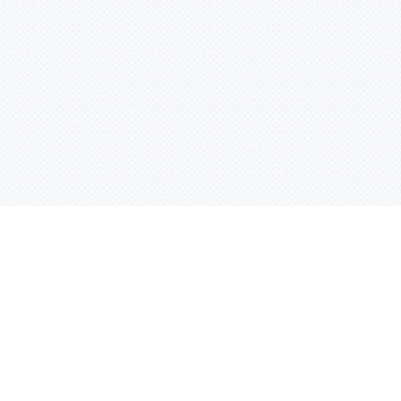
Услуги
Адрес:
РТ, г. Казань, 
асности
УФ печать
ации
Интерьерная печать
Фрезерная резка
Лазерная резка
Плоттерная резка
Вакуумная формовка