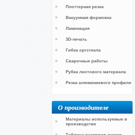
Плоттерная резка
Вакуумная формовка
Ламинация
3D-печать
Гибка оргстекла
Сварочные работы
Рубка листового материала
Резка алюминиевого профиля
в
Запрещено засорять территорию
О производителе
Материалы используемые в
производстве
Таблица размеров знаков