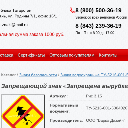
8 (800) 500-36-19
блика Татарстан,
зань, ул. Родины 7/1, офис 16/1
Звонок со всех регионов Росси
-znaki@mail.ru
8 (843) 239-36-19
Пн. - Пт.: с 8:00 до 17:00
льная сумма заказа 1000 руб.
ставка
Сертификаты
Оптовым покупателям
Контакты
Каталог
/
Знаки безопасности
/
Знаки водоохранные ТУ-5216-001-
Запрещающий знак «Запрещена вырубка 
Артикул
:
Рис 3.15
Нормативный
ТУ-5216-001-5004926
документ
:
Производитель
:
ООО "Варко Дизайн"