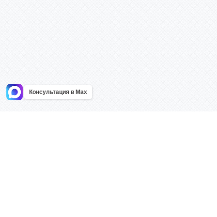
Консультация в Max
Информация
Каталог
Главная
Знаки безоп
О компании
Планы эваку
Контакты
Стенды
Доставка
Плакаты
Акции
Таблички
Как купить?
Наклейки