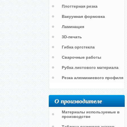
Плоттерная резка
Вакуумная формовка
Ламинация
3D-печать
Гибка оргстекла
Стенд «Уголок потребителя»,
Сварочные работы
вертикальный карман А4- 2 шт,
объемный карман А5
Рубка листового материала
Стенд «Уголок потребителя»,
вертикальный карман А4,
горизонтальный карман А5,
Резка алюминиевого профиля
горизонтальный объемный
карман А5
О производителе
Материалы используемые в
производстве
Таблица размеров знаков