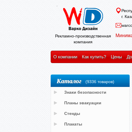
Респу
г. Ка
warco
Минима
Рекламно-производственная
компания
О компании
Как купить?
Цены
До
Каталог
(9336 товаров)
Знаки безопасности
Планы эвакуации
Стенды
Плакаты