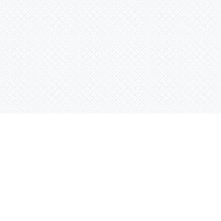
Контактная информация
ул. Родины 7/1, офис 16/1
(второй этаж)
E-mail:
warco-znaki@mail.ru
239-36-21
Тел.:
8 (843)
239-36-19