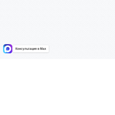
Консультация в Max
Информация
Каталог
Главная
Знаки безоп
О компании
Планы эваку
Контакты
Стенды
Доставка
Плакаты
Акции
Таблички
Как купить?
Наклейки