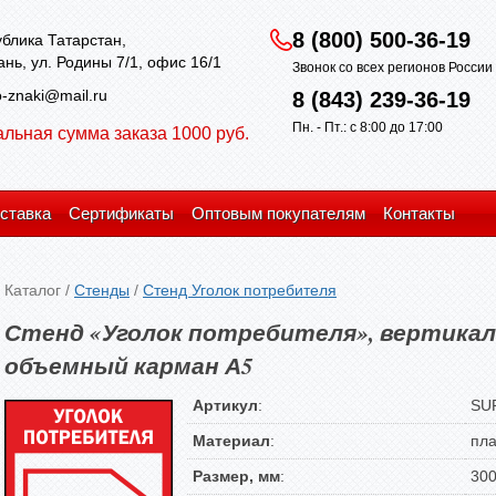
8 (800) 500-36-19
блика Татарстан,
зань, ул. Родины 7/1, офис 16/1
Звонок со всех регионов Росси
-znaki@mail.ru
8 (843) 239-36-19
Пн. - Пт.: с 8:00 до 17:00
льная сумма заказа 1000 руб.
ставка
Сертификаты
Оптовым покупателям
Контакты
Каталог
/
Стенды
/
Стенд Уголок потребителя
Стенд «Уголок потребителя», вертикал
объемный карман А5
Артикул
:
SU
Материал
:
пла
Размер, мм
:
300