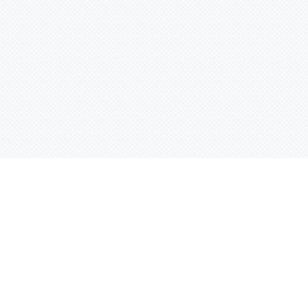
Услуги
Адрес:
РТ, г. Казань, 
асности
УФ печать
ации
Интерьерная печать
Фрезерная резка
Лазерная резка
Плоттерная резка
Вакуумная формовка