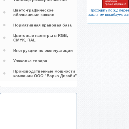
Цвето-графическое
асности
Переходить через пути в
Проходить по ж/д перее
обозначение знаков
капюшоне опасно
закрытом шлагбауме з
Нормативная правовая база
Цветовые палитры в RGB,
CMYK, RAL
Инструкции по эксплуатации
Упаковка товара
Производственные мощности
компании ООО "Варко Дизайн"