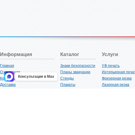
Информация
Каталог
Услуги
Главная
Знаки безопасности
УФ печать
О компании
Планы эвакуации
Интерьерная печа
Консультация в Max
Контакты
Стенды
Фрезерная резка
Доставка
Плакаты
Лазерная резка
Акции
Таблички
Плоттерная резка
Как купить?
Наклейки
Вакуумная формов
Поставщикам
Трафареты
Ламинация
Оптовым покупателям
Рекламная продукция
3D-печать
Карта сайта
Изделий из пластика
Гибка оргстекла
Клиенты
Сварочные работ
Нормативная документация
Рубка листового м